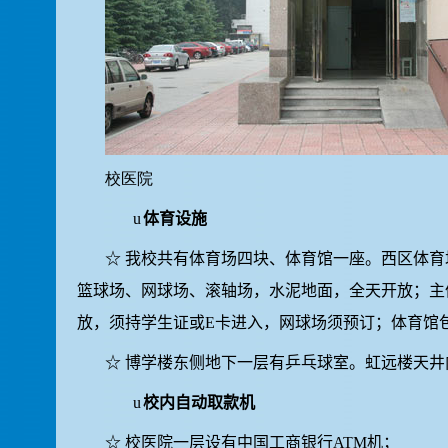
校医院
u
体育设施
☆
我校共有体育场四块、体育馆一座。西区体育
篮球场、网球场、滚轴场，水泥地面，全天开放；主
放，须持学生证或
E
卡进入，网球场须预订；体育馆
☆
博学楼东侧地下一层有乒乓球室。虹远楼天井
u
校内自动取款机
☆
校医院一层设有中国工商银行
ATM
机；