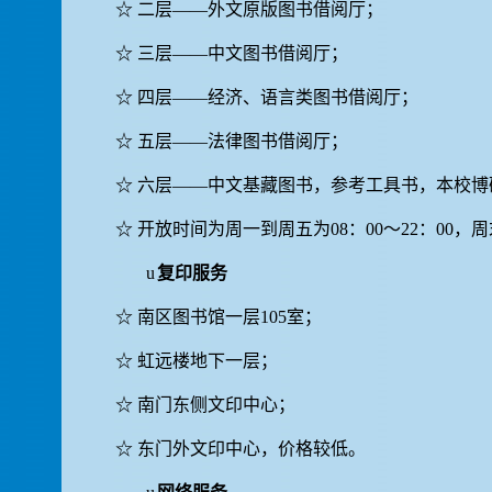
☆
二层——外文原版图书借阅厅；
☆
三层——中文图书借阅厅；
☆
四层——经济、语言类图书借阅厅；
☆
五层——法律图书借阅厅；
☆
六层——中文基藏图书，参考工具书，本校博
☆
开放时间为周一到周五为
08
：
00
～
22
：
00
，周
u
复印服务
☆
南区图书馆一层
105
室；
☆
虹远楼地下一层；
☆
南门东侧文印中心；
☆
东门外文印中心，价格较低。