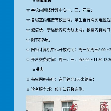
u
网络服务
☆
学校内网络计算中心一、三、四层；
☆
各寝室内连接有校园网，学生自行购买电脑后
☆
诚信楼、宁远楼内可无线上网，教室内有网口
☆
图书馆
8
层。
☆
网络计算机中心开放时间：周一至周五
8:00
～
☆
开户交费时间：周一、三、五
8:00
～
11:30 13:3
u
书店
☆
书虫网络书店：东门往北
100
米路东；
☆
读者服务部：位于知行楼东侧。