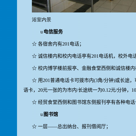
浴室内景
u
电信服务
☆
各宿舍内有
201
电话；
☆
诚信楼内和校内电话亭有
201
电话机，校外电
☆
校内博学楼前报亭、金融食堂西侧和诚信楼内
☆
用
201
普通电话卡可拨市内
(3
角
/
分钟
)
或长途，
语卡，
20
元一张的为市内
/
长途统一为
0.12
元
/
分钟，
1
☆
经贸食堂西侧和图书馆东侧报刊亭有各种电话
u
图书馆
☆
一层——总出纳台、报刊借阅厅；