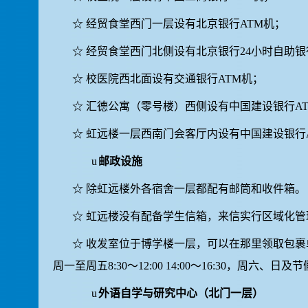
☆
经贸食堂西门一层设有北京银行
ATM
机；
☆
经贸食堂西门北侧设有北京银行
24
小时自助银
☆
校医院西北面设有交通银行
ATM
机；
☆
汇德公寓（零号楼）西侧设有中国建设银行
A
☆
虹远楼一层西南门会客厅内设有中国建设银行
u
邮政设施
☆
除虹远楼外各宿舍一层都配有邮筒和收件箱。
☆
虹远楼没有配备学生信箱，来信实行区域化管
☆
收发室位于博学楼一层，可以在那里领取包裹
周一至周五
8:30
～
12:00 14:00
～
16:30
，周六、日及节
u
外语自学与研究中心（北门一层）