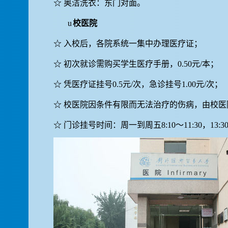
☆
奥洁洗衣：东门对面。
u
校医院
☆
入校后，各院系统一集中办理医疗证；
☆
初次就诊需购买学生医疗手册，
0.50
元
/
本；
☆
凭医疗证挂号
0.5
元
/
次，急诊挂号
1.00
元
/
次；
☆
校医院因条件有限而无法治疗的伤病，由校医
☆
门诊挂号时间：周一到周五
8:10
～
11:30
，
13:3