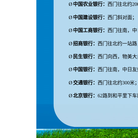
Ø
中国农业银行：
西门往北约
20
Ø
中国建设银行：
西门斜对面；
Ø
中国工商银行：
西门往南，中
Ø
招商银行：
西门往北约一站路
Ø
民生银行：
西门向西，物美大
Ø
中国银行：
西门往南，中日友
Ø
交通银行：
西门往北约
300
米
Ø
北京银行：
62
路到和平里下车