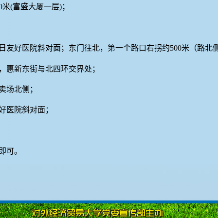
0
米
(
富盛大厦一层
)
；
日友好医院斜对面；东门往北，第一个路口右拐约
500
米（路北
，惠新东街与北四环交界处；
卖场北侧；
好医院斜对面；
；
即可。