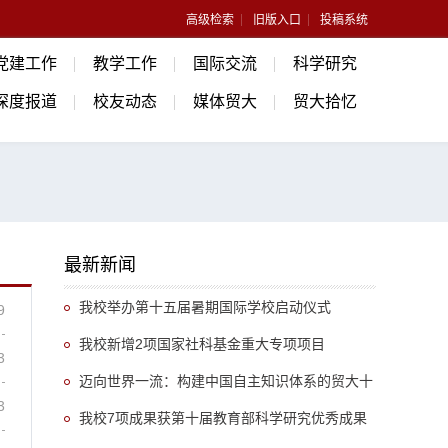
高级检索
旧版入口
投稿系统
党建工作
教学工作
国际交流
科学研究
深度报道
校友动态
媒体贸大
贸大拾忆
最新新闻
我校举办第十五届暑期国际学校启动仪式
9
我校新增2项国家社科基金重大专项项目
3
迈向世界一流：构建中国自主知识体系的贸大十
3
年答卷（三）
我校7项成果获第十届教育部科学研究优秀成果