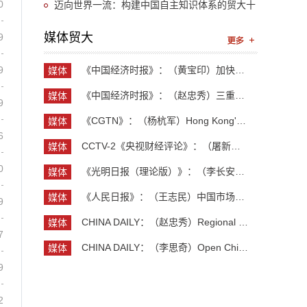
0
奖（人文社会科学）
迈向世界一流：构建中国自主知识体系的贸大十
年答卷（二）
媒体贸大
9
9
《中国经济时报》：（黄宝印）加快推进具有全球影...
媒体
贸大
《中国经济时报》：（赵忠秀）三重力量共同托举中...
媒体
9
贸大
《CGTN》：（杨杭军）Hong Kong's economy maintai...
媒体
6
贸大
CCTV-2《央视财经评论》：（屠新泉）灯塔工厂 中国...
媒体
贸大
0
《光明日报（理论版）》：（李长安）抓住创业新机...
媒体
贸大
《人民日报》：（王志民）中国市场，美企维系全球...
媒体
9
贸大
CHINA DAILY：（赵忠秀）Regional and country stu...
媒体
7
贸大
CHINA DAILY：（李思奇）Open China, shared globa...
媒体
贸大
9
2