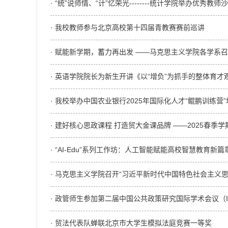
· “统”说师情、“计”忆荣光--------统计学院举办优秀教师
· 我校教师参与北京高校第十四届青教赛赛前巡讲
· 赋能新学期，蓄力再出发 ——马克思主义学院各学系
· 英语学院院长为新生开讲《以“增负”为抓手的整体育才
· 我校举办中国农业银行2025年国际化人才“鲲鹏训练营
· 建好核心思政课程 打造贸大金课品牌 ——2025春季学期
· “AI-Edu”系列工作坊：人工智能赋能高校智慧教育新篇
· 马克思主义学院召开“习近平新时代中国特色社会主义
· 政管师生参加第二届中国公共政策研究国际学术会议（IC
· 贸法代表队蝉联北京市大学生模拟法庭竞赛一等奖