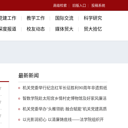
高级检索
旧版入口
投稿系统
党建工作
教学工作
国际交流
科学研究
深度报道
校友动态
媒体贸大
贸大拾忆
最新新闻
机关党委举行纪念红军长征胜利90周年非遗剪纸
7
沉浸式主题党日活动
智数学院赴太阳宫乡情村史博物馆及好家风廉洁
7
文化园开展廉洁教育活动
机关党委举办“头雁领航·融合赋能”机关党建高质
7
量发展论坛
以光影润初心 以清廉铸底线——法学院组织开