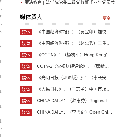
7
展廉洁文化教育学习活动
廉洁教育 | 法学院党委二级党校暨毕业生党员教
育顺利举行
媒体贸大
7
8
《中国经济时报》：（黄宝印）加快推进具有全球影...
媒体
贸大
《中国经济时报》：（赵忠秀）三重力量共同托举中...
媒体
8
贸大
《CGTN》：（杨杭军）Hong Kong's economy maintai...
媒体
1
贸大
CCTV-2《央视财经评论》：（屠新泉）灯塔工厂 中国...
媒体
贸大
1
《光明日报（理论版）》：（李长安）抓住创业新机...
媒体
贸大
《人民日报》：（王志民）中国市场，美企维系全球...
媒体
1
贸大
CHINA DAILY：（赵忠秀）Regional and country stu...
媒体
1
贸大
CHINA DAILY：（李思奇）Open China, shared globa...
媒体
贸大
1
1