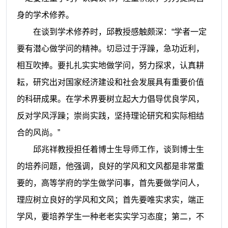
身的学术修养。
在谈到学术修养时，
邱
教授感触颇深：“学者一定
要有潜心做学问的精神。切忌过于浮躁，急功近利，
相互吹捧。要扎扎实实地做学问，努力探求，认真耕
耘，研究出对国家经济建设和社会发展具有重要价值
的科研成果。在学术界要树立起大力倡导优良学风，
反对学风浮躁；崇尚实践，坚持理论研究和实际相结
合的风尚。”
邱兆祥
教授担
任着
博士生导师工作，
谈到
博士生
的培养问题，他强调，良好的学风和文风都是非常重
要的，高等学府的学生做学问事，首先要做学问人，
理应树立良好的学风和文风；首先要唯实求实，端正
学风，要培养学生一种老老实实学习态度；第二，不