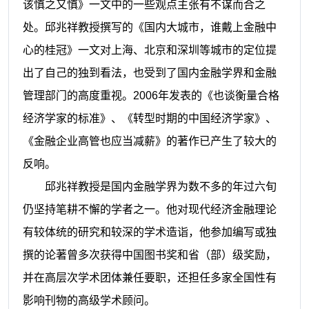
该慎之又慎》一文中的一些观点主张有不谋而合之
处。
邱兆祥
教授撰写的《国内大城市，谁戴上金融中
心的桂冠》一文对上海、北京和深圳等城市的定位提
出了自己的独到看法，也受到了国内金融学界和金融
管理部门的高度重视。
2006
年发表的《也谈衡量合格
经济学家的标准》、《转型时期的中国经济学家》、
《金融企业高管也应当减薪》的著作已产生了较大的
反响。
邱兆祥
教授是国内金融学界为数不多的年过六旬
仍坚持笔耕不懈的学者之一。他对现代经济金融理论
有较体统的研究和较深的学术造诣，他参加编写或独
撰的论著曾多次获得中国图书奖和省（部）级奖励，
并在高层次学术团体兼任要职，还担任多家全国性有
影响刊物的高级学术顾问。