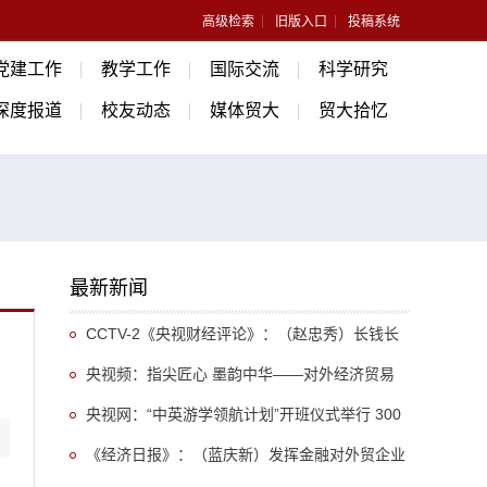
高级检索
旧版入口
投稿系统
党建工作
教学工作
国际交流
科学研究
深度报道
校友动态
媒体贸大
贸大拾忆
最新新闻
CCTV-2《央视财经评论》：（赵忠秀）长钱长
投 外资为何持续“加仓”中国
央视频：指尖匠心 墨韵中华——对外经济贸易
大学外教走进荣宝斋体验木板水印非遗
央视网：“中英游学领航计划”开班仪式举行 300
余名英国学生开启“游学中国”旅程
《经济日报》：（蓝庆新）发挥金融对外贸企业