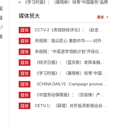
支持作用
《学习时报》：（唐晓彬）培育“中国服务”品牌
国
的战略要义
媒体贸大
展
?
CCTV-2《央视财经评论》：（赵忠秀）长钱长投 外资...
媒体
演
贸大
央视频：指尖匠心 墨韵中华——对外经济贸易大学外...
媒体
贸大
央视网：“中英游学领航计划”开班仪式举行 300余...
媒体
贸大
《经济日报》：（蓝庆新）发挥金融对外贸企业支持作用
媒体
贸大
《学习时报》：（唐晓彬）培育“中国服务”品牌的...
媒体
贸大
《CHINA DAILY》:Campaign promotes jobs for grad...
媒体
贸大
《中国劳动保障报》：（苏丽锋）产业向新 就业向广...
媒体
贸大
CETV-1：（薛熠）对外投资新规出台 企业“出海”如...
媒体
贸大