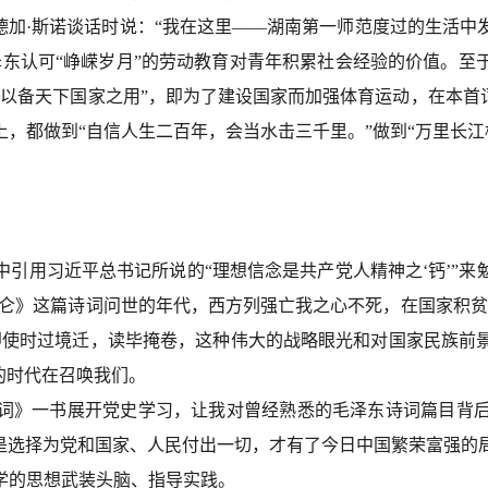
德加
·
斯诺谈话时说：
“我在这里——湖南第一师范度过的生活中
泽东认可“峥嵘岁月”的劳动教育对青年积累社会经验的价值。至
，以备天下国家之用”，即为了建设国家而加强体育运动，在本首
，都做到“自信人生二百年，会当水击三千里。”做到“万里长江横
中引用习近平总书记所说的
“理想信念是共产党人精神之‘钙’”
昆仑》这篇诗词问世的年代，西方列强亡我之心不死，在国家积贫
即使时过境迁，读毕掩卷，这种伟大的战略眼光和对国家民族前
的时代在召唤我们。
词》一书展开党史学习，让我对曾经熟悉的毛泽东诗词篇目背
只是选择为党和国家、人民付出一切，才有了今日中国繁荣富强的
学的思想武装头脑、指导实践。