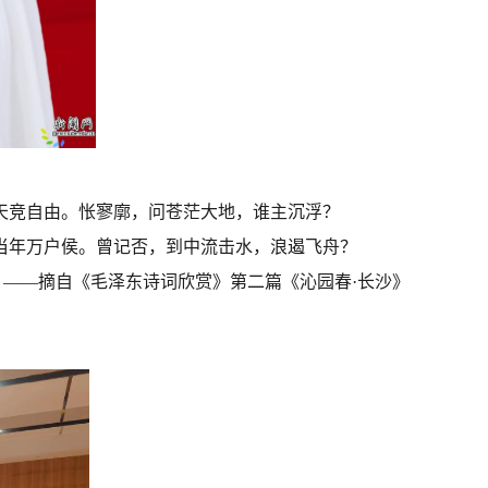
天竞自由。怅寥廓，问苍茫大地，谁主沉浮？
当年万户侯。曾记否，到中流击水，浪遏飞舟？
——
摘自
《毛泽东
诗词欣赏
》
第二篇
《沁园春
·长沙》