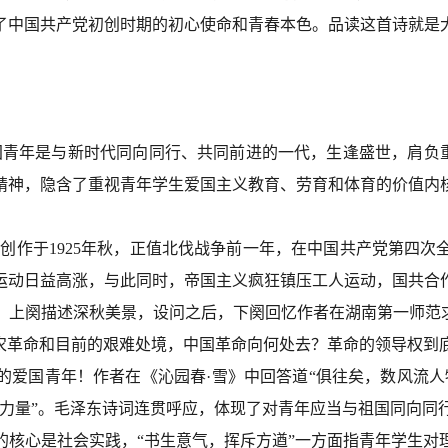
了中国共产党初创时期的初心使命和青春本色。品读这首诗就是
国青年是与新时代同向同行、共同前进的一代，生逢盛世，肩负
精神，隐含了重视青年学生爱国主义教育、劳育和体育的价值内
》创作于
1925年秋，正值北伐战争前一年，在中国共产党第四
运动日益高涨，与此同时，帝国主义疯狂镇压工人运动，国共合
，
上阕描述深秋美景，设问之后，下阕回忆作者在湖南第一师范
工农革命和目前的艰难处境，中国革命向何处去？革命的领导权到
的爱国青年！作者在《沁园春
·
雪》中回答道
“俱往矣，数风流人
力量”
。毛泽东诗词连贯呼应，体现了对青年应当与祖国同向同
的核心是社会实践，
“书生意气，挥斥方遒”一方面指青年学生