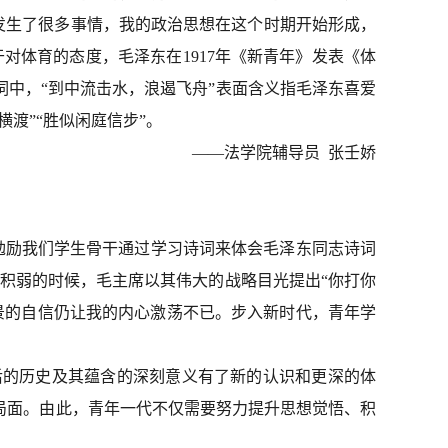
发生了很多事情，我的政治思想在这个时期开始形成，
于对体育的态度，毛泽东在
1917年
《新青年》发表《体
词中，“到中流击水，浪遏飞舟”表面含义指毛泽东喜爱
渡”“胜似闲庭信步”。
——法学院辅导员 张壬娇
来勉励我们学生骨干通过学习诗词来体会毛泽东同志诗词
积弱的时候，毛主席以其伟大的战略目光提出“你打你
景的自信仍让我的内心激荡不已。步入新时代，青年学
后的历史及其蕴含的深刻意义有了新的认识和更深的体
局面。由此，青年一代不仅需要努力提升思想觉悟、积