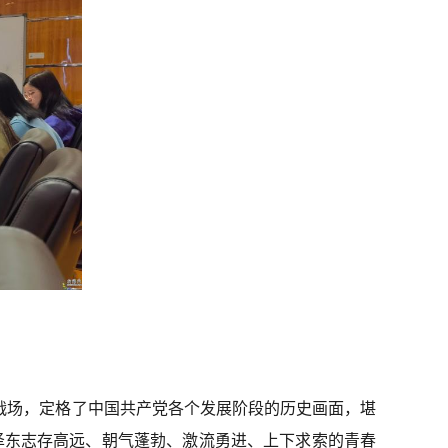
战场，定格了中国共产党各个发展阶段的历史画面，堪
毛泽东志存高远、朝气蓬勃、激流勇进、上下求索的青春