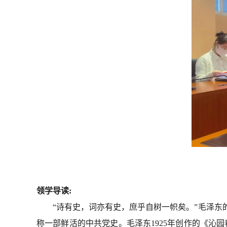
领学导读
:
“诗有史，词亦有史，庶乎自树一帜矣。”毛泽
称一部鲜
活的中共党史。毛泽东
1925年创作的《