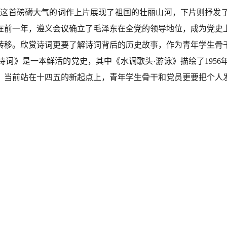
》这首磅礴大气的词作上片展现了祖国的壮丽山河，下片则抒发了
在前一年，遵义会议确立了毛泽东在全党的领导地位，成为党史
转移。欣赏诗词更要了解诗词背后的历史故事，作为青年学生骨
诗词》是一本鲜活的党史，其中
《水调歌头
·游泳》描绘了19
。当前站在十四五的新起点上，青年学生骨干和党员更要把个人