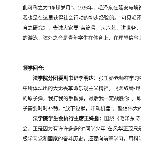
此可称之为“峥嵘岁月”。1936年，毛泽东在延安与埃
我也是在这里获得社会行动的初步经验的。”可见毛
育之研究》，告诫大家要
“苦筋骨，习六艺，讲世务
的游泳，弦外之音是青年学生在体育上、在理想信念上
领学
回音
:
法学院分团委副书记李明达：
张壬娇老师在学习
中所体现出的大无畏革命乐观主义精神。《念奴娇·
的原子弹，我打我的手榴弹，最后我一定战胜你”。
子需要时时补钙，“放下包袱，开动机器”，坚信伟大
法学院学生会执行主席王姝淼：
围绕
《毛泽东诗
会。正是因为有许许多多的
“同学少年”在风华正茂
极学习党和国家的奋斗历史，还要向前辈学习，用科