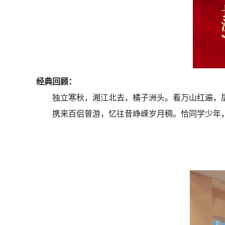
经典回顾：
独立寒秋，湘江北去，橘子洲头。看万山红遍，
携来百侣曾游，忆往昔峥嵘岁月稠。恰同学少年