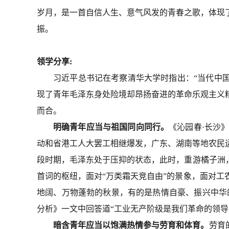
岁月，是一首自信人生、意气风发的青春之歌，体现
振。
领学
分享
:
习近平总书记在考察清华大学时指出：
“当代中
现了青年毛泽东身处险境却昂扬奋进的革命乐观主义
而合。
明确青年应当与祖国同向同行。
《沁园春
·长沙
动和省港工人大罢工相继爆发，广东、湖南等地农民
段时期，毛泽东处于压抑的状态，此时，重游橘子洲
首词的枢纽，面对“万类霜天竞自由”的景象，面对
地阔、万物蓬勃的秋景，有的是热情自豪、振兴中华
分析》一文中回答道“工业无产阶级是我们革命的领导
暗含青年应当以饱满热情参与劳育和体育。
劳育