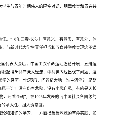
大学生与青年时期伟人的隔空对话、朋辈教育和青春共
重任。”《沁园春·长沙》有意义、有意思、有意外，体
核，与新时代大学生责任担当和五育并举教育理念不谋
次全国代表大会后，中国工农革命运动蓬勃开展，五卅运
作掀起排斥共产党人逆流，中共党内也出现了问题，这
求学的经历。
“怅寥廓，问苍茫大地，谁主沉浮？”是整
底属于谁？没有伤春悲秋，没有小我自私，有的是天长
物，还看今朝”，在
1926年发表的《中国社会各阶级的
行的承大任、担大责态度。
对理论和知识的学习，一方面指轰轰烈烈的革命实践，如