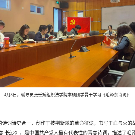
4月8日，辅导员
张壬娇
组织
法
学院
本硕团学骨干
学习《毛泽东诗词》
东的诗词诗史合一，创作于披荆斩棘的革命征途，书写于血与火的
沁园春·长沙》，是中国共产党人最有代表性的青春诗词，描述了