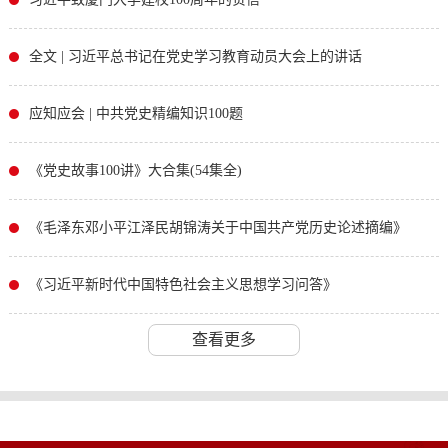
全文 | 习近平总书记在党史学习教育动员大会上的讲话
应知应会 | 中共党史精编知识100题
《党史故事100讲》大合集(54集全)
《毛泽东邓小平江泽民胡锦涛关于中国共产党历史论述摘编》
《习近平新时代中国特色社会主义思想学习问答》
查看更多