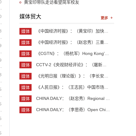
0
黄宝印带队走访看望简军校友
媒体贸大
0
8
《中国经济时报》：（黄宝印）加快推进具有全球影...
媒体
贸大
《中国经济时报》：（赵忠秀）三重力量共同托举中...
媒体
9
贸大
《CGTN》：（杨杭军）Hong Kong's economy maintai...
媒体
9
贸大
CCTV-2《央视财经评论》：（屠新泉）灯塔工厂 中国...
媒体
贸大
8
《光明日报（理论版）》：（李长安）抓住创业新机...
媒体
贸大
《人民日报》：（王志民）中国市场，美企维系全球...
媒体
5
贸大
CHINA DAILY：（赵忠秀）Regional and country stu...
媒体
5
贸大
CHINA DAILY：（李思奇）Open China, shared globa...
媒体
贸大
5
5