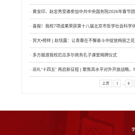
· 黄宝印、赵忠秀受邀参加中共中央国务院2026年春节
· 喜报！我校7项成果荣获第十八届北京市哲学社会科学
· 贸大•榜样 | 赵恬露：让青春在不懈奋斗中绽放绚丽之花
· 多方报道我校厄瓜多尔商务孔子课堂揭牌仪式
· 巡礼“十四五” 再启新征程 | 聚焦高水平对外开放战
...
上页
1
8