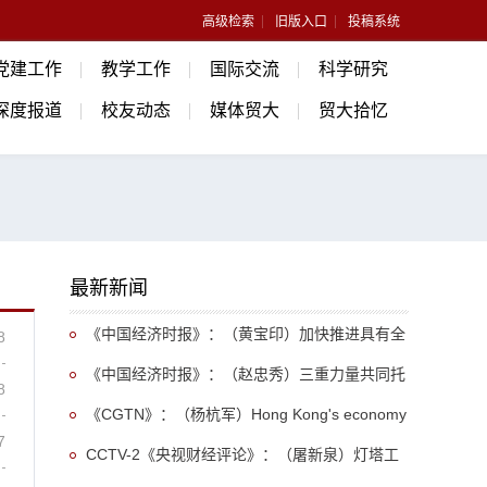
高级检索
旧版入口
投稿系统
党建工作
教学工作
国际交流
科学研究
深度报道
校友动态
媒体贸大
贸大拾忆
最新新闻
《中国经济时报》：（黄宝印）加快推进具有全
8
球影响力的教育中心、科学中心、人才中心建设
《中国经济时报》：（赵忠秀）三重力量共同托
8
举中国外贸逆势上扬
《CGTN》：（杨杭军）Hong Kong's economy
7
maintains steady momentum, strengthening its
CCTV-2《央视财经评论》：（屠新泉）灯塔工