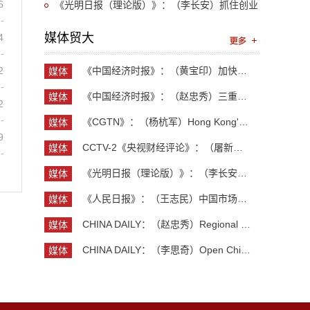
6
financial hub status
厂 中国点“亮”
《光明日报（理论版）》：（李长安）抓住创业
新机遇 激发创业新热潮
媒体贸大
4
2
《中国经济时报》：（黄宝印）加快推进具有全球影...
媒体
贸大
《中国经济时报》：（赵忠秀）三重力量共同托举中...
媒体
2
贸大
《CGTN》：（杨杭军）Hong Kong's economy maintai...
媒体
9
贸大
CCTV-2《央视财经评论》：（屠新泉）灯塔工厂 中国...
媒体
贸大
《光明日报（理论版）》：（李长安）抓住创业新机...
媒体
贸大
《人民日报》：（王志民）中国市场，美企维系全球...
媒体
贸大
CHINA DAILY：（赵忠秀）Regional and country stu...
媒体
贸大
CHINA DAILY：（李思奇）Open China, shared globa...
媒体
贸大