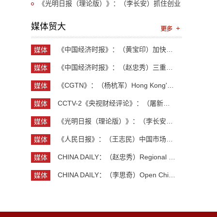
financial hub status
厂 中国点“亮”
《光明日报（理论版）》：（李长安）抓住创业
新机遇 激发创业新热潮
媒体贸大
《中国经济时报》：（黄宝印）加快推进具有全球影...
媒体
贸大
《中国经济时报》：（赵忠秀）三重力量共同托举中...
媒体
贸大
《CGTN》：（杨杭军）Hong Kong's economy maintai...
媒体
贸大
CCTV-2《央视财经评论》：（屠新泉）灯塔工厂 中国...
媒体
贸大
《光明日报（理论版）》：（李长安）抓住创业新机...
媒体
贸大
《人民日报》：（王志民）中国市场，美企维系全球...
媒体
贸大
CHINA DAILY：（赵忠秀）Regional and country stu...
媒体
贸大
CHINA DAILY：（李思奇）Open China, shared globa...
媒体
贸大