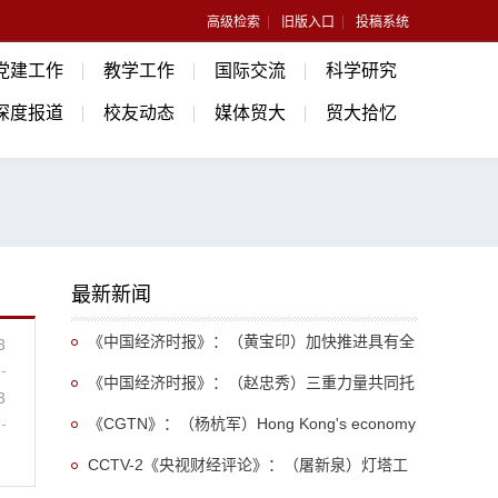
高级检索
旧版入口
投稿系统
党建工作
教学工作
国际交流
科学研究
深度报道
校友动态
媒体贸大
贸大拾忆
最新新闻
《中国经济时报》：（黄宝印）加快推进具有全
3
球影响力的教育中心、科学中心、人才中心建设
《中国经济时报》：（赵忠秀）三重力量共同托
3
举中国外贸逆势上扬
《CGTN》：（杨杭军）Hong Kong's economy
maintains steady momentum, strengthening its
CCTV-2《央视财经评论》：（屠新泉）灯塔工