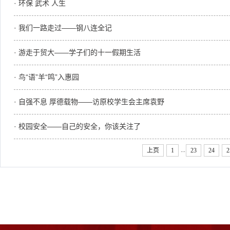
· 环保 武术 人生
· 我们一路走过――钢八连全记
· 游走于贸大——学子们的十一假期生活
· 鸟“语”羊“鸣”入惠园
· 自强不息 厚德载物——访原校学生会主席袁野
· 校园安全——自己的安全，你该关注了
...
上页
1
23
24
2