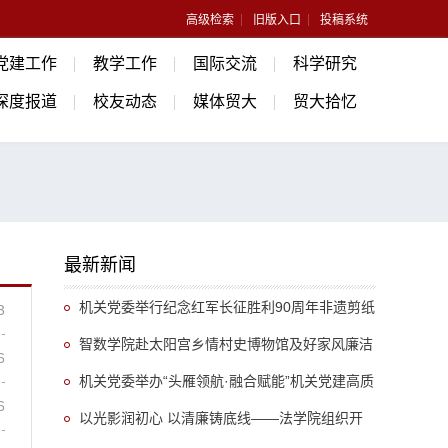
高级检索
旧版入口
投稿系统
党建工作
教学工作
国际交流
科学研究
深度报道
校友动态
媒体贸大
贸大拾忆
最新新闻
机关党委举行纪念红军长征胜利90周年非遗剪纸
3
沉浸式主题党日活动
智数学院赴太阳宫乡情村史博物馆及好家风廉洁
6
文化园开展廉洁教育活动
机关党委举办“头雁领航·融合赋能”机关党建高质
6
量发展论坛
以光影润初心 以清廉铸底线——法学院组织开