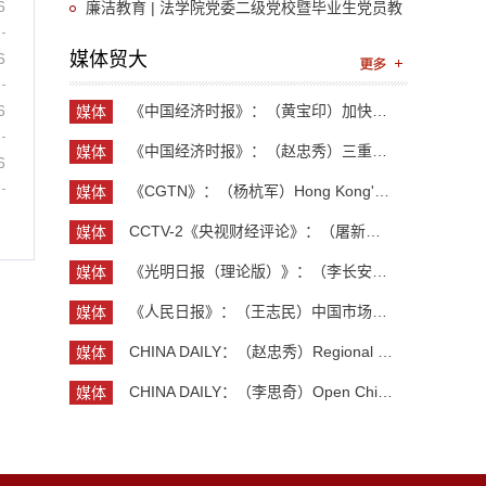
6
展廉洁文化教育学习活动
廉洁教育 | 法学院党委二级党校暨毕业生党员教
育顺利举行
媒体贸大
6
6
《中国经济时报》：（黄宝印）加快推进具有全球影...
媒体
贸大
《中国经济时报》：（赵忠秀）三重力量共同托举中...
媒体
6
贸大
《CGTN》：（杨杭军）Hong Kong's economy maintai...
媒体
贸大
CCTV-2《央视财经评论》：（屠新泉）灯塔工厂 中国...
媒体
贸大
《光明日报（理论版）》：（李长安）抓住创业新机...
媒体
贸大
《人民日报》：（王志民）中国市场，美企维系全球...
媒体
贸大
CHINA DAILY：（赵忠秀）Regional and country stu...
媒体
贸大
CHINA DAILY：（李思奇）Open China, shared globa...
媒体
贸大