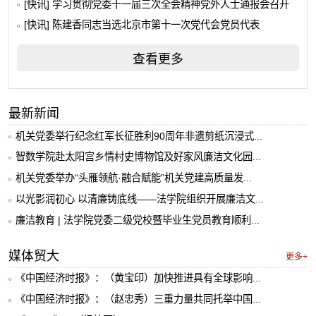
[快讯] 学习贯彻党委十一届三次全会精神党外人士通报会召开
[快讯] 陈建香同志当选北京市第十一次党代会党员代表
查看更多
最新新闻
机关党委举行纪念红军长征胜利90周年非遗剪纸沉浸式...
智数学院赴太阳宫乡情村史博物馆及好家风廉洁文化园...
机关党委举办“头雁领航·融合赋能”机关党建高质量发...
以光影润初心 以清廉铸底线——法学院组织开展廉洁文...
廉洁教育 | 法学院党委二级党校暨毕业生党员教育顺利...
媒体贸大
更多+
《中国经济时报》：（黄宝印）加快推进具有全球影响...
《中国经济时报》：（赵忠秀）三重力量共同托举中国...