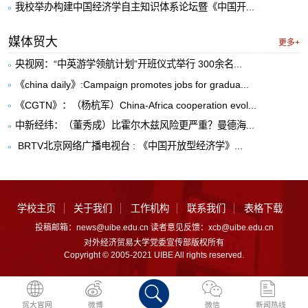
我校举办构建中国经济学自主知识体系论坛暨《中国开...
媒体贸大
更多+
央视网：“中英游学领航计划”开班仪式举行 300余名...
《china daily》:Campaign promotes jobs for gradua...
《CGTN》：（杨杭军）China-Africa cooperation evol...
中新经纬：（董秀成）比霍尔木兹风险更严重？曼德海...
​ BRTV北京网络广播电视台 : 《中国开放型经济学》...
学校主页
关于我们
工作机构
联系我们
表格下载
投稿邮箱：news@uibe.edu.cn 读者意见反馈：xcb@uibe.edu.cn
对外经济贸易大学党委宣传部版权所有
Copyright © 2005-2021 UIBE All rights reserved.
贸大官网
微博
微信
新闻热线