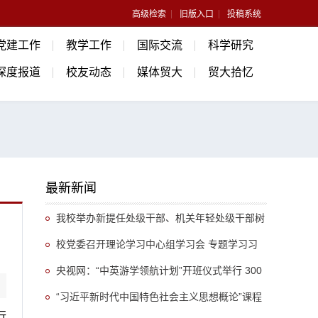
高级检索
旧版入口
投稿系统
党建工作
教学工作
国际交流
科学研究
深度报道
校友动态
媒体贸大
贸大拾忆
最新新闻
我校举办新提任处级干部、机关年轻处级干部树
立和践行正确政绩观专题培训班
校党委召开理论学习中心组学习会 专题学习习
近平总书记关于推动哲学社会科学高质量发展的重
央视网：“中英游学领航计划”开班仪式举行 300
要指示精神
余名英国学生开启“游学中国”旅程
“习近平新时代中国特色社会主义思想概论”课程
行