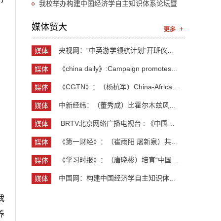
“UIBE新思想大讲堂”第九讲开讲
我校举办构建中国经济学自主知识体系论坛暨
《中国开放型经济学》教学研讨会
媒体贸大
央视网：“中英游学领航计划”开班仪式举行 300余...
媒体
贸大
《china daily》:Campaign promotes jobs for grad...
媒体
贸大
《CGTN》：（杨杭军）China-Africa cooperation ev...
媒体
贸大
中新经纬：（董秀成）比霍尔木兹风险更严重？曼德...
媒体
贸大
​ BRTV北京网络广播电视台 : 《中国开放型经济学...
媒体
贸大
《第一财经》：（崔雨阳 屠新泉）共识筑基，规则正...
媒体
贸大
《学习时报》：（唐晓彬）培育“中国服务”品牌的...
媒体
贸大
中国网：构建中国经济学自主知识体系论坛暨《中国...
媒体
贸大
我
养