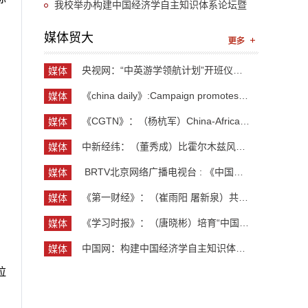
“UIBE新思想大讲堂”第九讲开讲
我校举办构建中国经济学自主知识体系论坛暨
《中国开放型经济学》教学研讨会
媒体贸大
央视网：“中英游学领航计划”开班仪式举行 300余...
媒体
贸大
《china daily》:Campaign promotes jobs for grad...
媒体
贸大
《CGTN》：（杨杭军）China-Africa cooperation ev...
媒体
贸大
中新经纬：（董秀成）比霍尔木兹风险更严重？曼德...
媒体
贸大
​ BRTV北京网络广播电视台 : 《中国开放型经济学...
媒体
贸大
《第一财经》：（崔雨阳 屠新泉）共识筑基，规则正...
媒体
贸大
《学习时报》：（唐晓彬）培育“中国服务”品牌的...
媒体
贸大
中国网：构建中国经济学自主知识体系论坛暨《中国...
媒体
贸大
拉