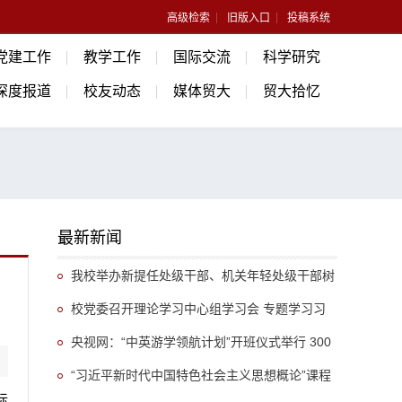
高级检索
旧版入口
投稿系统
党建工作
教学工作
国际交流
科学研究
深度报道
校友动态
媒体贸大
贸大拾忆
最新新闻
我校举办新提任处级干部、机关年轻处级干部树
立和践行正确政绩观专题培训班
校党委召开理论学习中心组学习会 专题学习习
近平总书记关于推动哲学社会科学高质量发展的重
央视网：“中英游学领航计划”开班仪式举行 300
要指示精神
余名英国学生开启“游学中国”旅程
“习近平新时代中国特色社会主义思想概论”课程
际