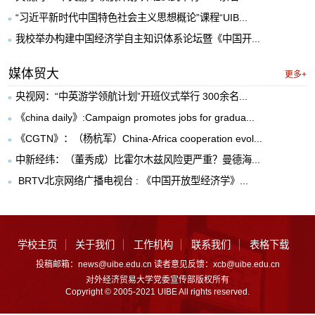
“习近平新时代中国特色社会主义思想概论”课程“UIB...
我校举办构建中国经济学自主知识体系论坛暨《中国开...
媒体贸大
更多+
央视网：“中英游学领航计划”开班仪式举行 300余名...
《china daily》:Campaign promotes jobs for gradua...
《CGTN》：（杨杭军）China-Africa cooperation evol...
中新经纬：（董秀成）比霍尔木兹风险更严重？曼德海...
​ BRTV北京网络广播电视台 : 《中国开放型经济学》...
学校主页
关于我们
工作机构
联系我们
表格下载
投稿邮箱：news@uibe.edu.cn 读者意见反馈：xcb@uibe.edu.cn
对外经济贸易大学党委宣传部版权所有
Copyright © 2005-2021 UIBE All rights reserved.