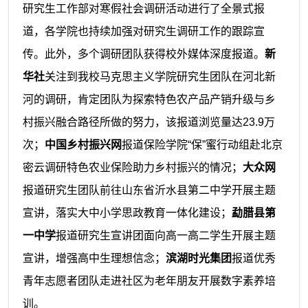
研究生工作部对寒假社会调研活动进行了全景式报
道，各学院也持续加强对研究生调研工作的跟踪宣
传。此外，多个调研团队获得校外媒体深度报道。
新
华社
关注到我校马克思主义学院研究生团队在河北新
河的调研，肯定团队为探索特色农产品产销升级与乡
村振兴融合路径所做的努力，该报道浏览量达23.9万
次；
中国乡村振兴网
报道保险学院“保”蜜行动组赴北京
密云调研特色农业保险助力乡村振兴的情况；
大众网
报道研究生团队前往山东省沂水县第二中学开展主题
宣讲，落实大中小学思政教育一体化建设；
勐腊县第
一中学
报道研究生宣讲团面向高一高二学生开展主题
宣讲，增强高中生理想信念；
滨湖时光集团
报道优秀
青年志愿者团队走进社区为老年朋友开展数字素养培
训。