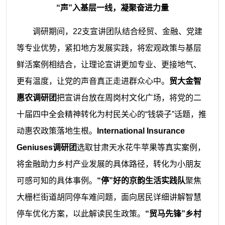
“声”入基层一线，凝聚奋进力量
调研期间，22支宣讲团队结合经贸、金融、党建
等专业优势，紧扣地方发展实践，将宏观政策与基层
鲜活案例相结合，让理论宣讲更加专业、更接地气、
更有温度，让党的声音真正走进群众心中。
贸大金智
惠农调研团
把宣讲台放在周岗村文化广场，将党的二
十届四中全会精神转化为村民关心的“钱袋子”话题，推
动惠农政策落地生根。
International Insurance
Geniuses调研团
选取甘肃天水花牛苹果等真实案例，
将金融助力乡村产业发展的具体路径，转化为小朋友
可感可知的具体事例。
“停”好的京韵生活实践队
聚焦
大栅栏街道胡同停车难问题，面向居民详细讲解智慧
停车优化方案，以此解读民生政策。
“贸马先锋”乡村