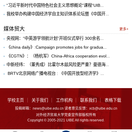
“习近平新时代中国特色社会主义思想概论”课程“UIB...
我校举办构建中国经济学自主知识体系论坛暨《中国开...
媒体贸大
更多+
央视网：“中英游学领航计划”开班仪式举行 300余名...
《china daily》:Campaign promotes jobs for gradua...
《CGTN》：（杨杭军）China-Africa cooperation evol...
中新经纬：（董秀成）比霍尔木兹风险更严重？曼德海...
​ BRTV北京网络广播电视台 : 《中国开放型经济学》...
学校主页
关于我们
工作机构
联系我们
表格下载
投稿邮箱：news@uibe.edu.cn 读者意见反馈：xcb@uibe.edu.cn
对外经济贸易大学党委宣传部版权所有
Copyright © 2005-2021 UIBE All rights reserved.