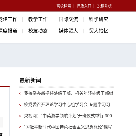
高级检索
旧版入口
投稿系统
党建工作
教学工作
国际交流
科学研究
深度报道
校友动态
媒体贸大
贸大拾忆
最新新闻
我校举办新提任处级干部、机关年轻处级干部树
立和践行正确政绩观专题培训班
校党委召开理论学习中心组学习会 专题学习习
近平总书记关于推动哲学社会科学高质量发展的重
央视网：“中英游学领航计划”开班仪式举行 300
要指示精神
余名英国学生开启“游学中国”旅程
“习近平新时代中国特色社会主义思想概论”课程
京