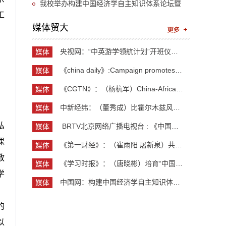
“UIBE新思想大讲堂”第九讲开讲
我校举办构建中国经济学自主知识体系论坛暨
工
《中国开放型经济学》教学研讨会
媒体贸大
央视网：“中英游学领航计划”开班仪式举行 300余...
媒体
贸大
《china daily》:Campaign promotes jobs for grad...
媒体
贸大
《CGTN》：（杨杭军）China-Africa cooperation ev...
媒体
贸大
中新经纬：（董秀成）比霍尔木兹风险更严重？曼德...
媒体
贸大
弘
​ BRTV北京网络广播电视台 : 《中国开放型经济学...
媒体
贸大
课
《第一财经》：（崔雨阳 屠新泉）共识筑基，规则正...
媒体
贸大
教
《学习时报》：（唐晓彬）培育“中国服务”品牌的...
媒体
学
贸大
中国网：构建中国经济学自主知识体系论坛暨《中国...
媒体
贸大
的
以