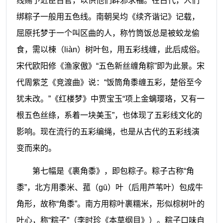
线赐予近臣百官，以供他们辟邪求福。在古代，人们
绑粽子一般用五色线。南朝吴均《续齐谐记》记载，
屈原托梦于一个叫区曲的人，称竹筒饭总是被蛟龙偷
食，需以楝（liàn）树叶包，用五彩线缠，此后成俗。
宋代欧阳修《渔家傲》“五色新丝缠角粽”即为此景。宋
代周紫芝《竞渡曲》说：“饭筒角黍缠五彩，楚俗至今
犹未改。”《红楼梦》中贾宝玉“项上金螭璎珞，又有一
根五色丝绦，系着一块美玉”，也体现了五彩线文化的
影响。现在流行的五彩编绳，也是从古代的五彩线演
变而来的。
第七幅是《裹角黍》，即包粽子。粽子古称“角
黍”，北方用黍米、菰（gū）叶（后用芦苇叶）包成牛
角形，故称“角黍”。南方用粽叶裹糯米，形似棕树叶的
叶心，称“粽子”（李时珍《本草纲目》）。粽子口味自