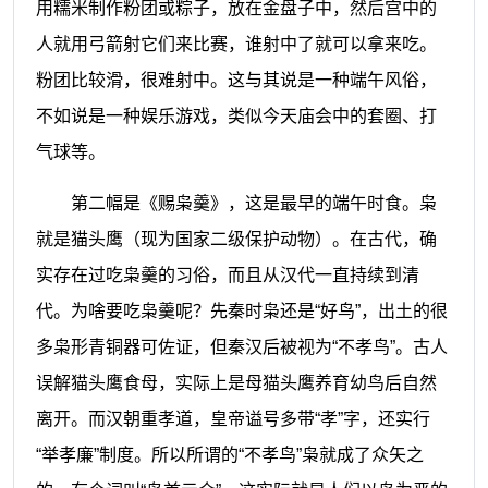
用糯米制作粉团或粽子，放在金盘子中，然后宫中的
人就用弓箭射它们来比赛，谁射中了就可以拿来吃。
粉团比较滑，很难射中。这与其说是一种端午风俗，
不如说是一种娱乐游戏，类似今天庙会中的套圈、打
气球等。
第二幅是《赐枭羹》，这是最早的端午时食。枭
就是猫头鹰（现为国家二级保护动物）。在古代，确
实存在过吃枭羹的习俗，而且从汉代一直持续到清
代。为啥要吃枭羹呢？先秦时枭还是“好鸟”，出土的很
多枭形青铜器可佐证，但秦汉后被视为“不孝鸟”。古人
误解猫头鹰食母，实际上是母猫头鹰养育幼鸟后自然
离开。而汉朝重孝道，皇帝谥号多带“孝”字，还实行
“举孝廉”制度。所以所谓的“不孝鸟”枭就成了众矢之