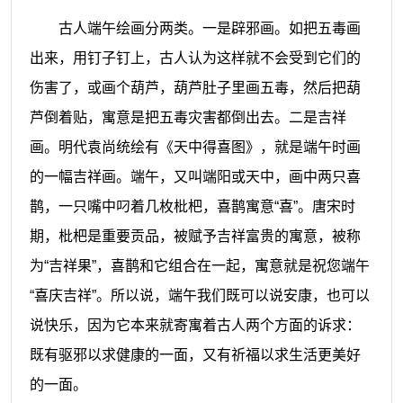
古人端午绘画分两类。一是辟邪画。如把五毒画
出来，用钉子钉上，古人认为这样就不会受到它们的
伤害了，或画个葫芦，葫芦肚子里画五毒，然后把葫
芦倒着贴，寓意是把五毒灾害都倒出去。二是吉祥
画。明代袁尚统绘有《天中得喜图》，就是端午时画
的一幅吉祥画。端午，又叫端阳或天中，画中两只喜
鹊，一只嘴中叼着几枚枇杷，喜鹊寓意“喜”。唐宋时
期，枇杷是重要贡品，被赋予吉祥富贵的寓意，被称
为“吉祥果”，喜鹊和它组合在一起，寓意就是祝您端午
“喜庆吉祥”。所以说，端午我们既可以说安康，也可以
说快乐，因为它本来就寄寓着古人两个方面的诉求：
既有驱邪以求健康的一面，又有祈福以求生活更美好
的一面。