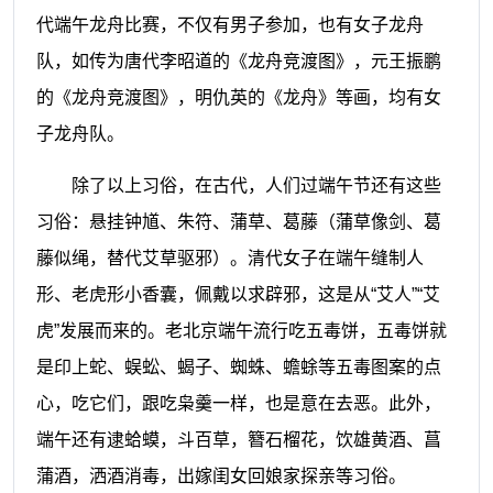
代端午龙舟比赛，不仅有男子参加，也有女子龙舟
队，如传为唐代李昭道的《龙舟竞渡图》，元王振鹏
的《龙舟竞渡图》，明仇英的《龙舟》等画，均有女
子龙舟队。
除了以上习俗，在古代，人们过端午节还有这些
习俗：悬挂钟馗、朱符、蒲草、葛藤（蒲草像剑、葛
藤似绳，替代艾草驱邪）。清代女子在端午缝制人
形、老虎形小香囊，佩戴以求辟邪，这是从“艾人”“艾
虎”发展而来的。老北京端午流行吃五毒饼，五毒饼就
是印上蛇、蜈蚣、蝎子、蜘蛛、蟾蜍等五毒图案的点
心，吃它们，跟吃枭羹一样，也是意在去恶。此外，
端午还有逮蛤蟆，斗百草，簪石榴花，饮雄黄酒、菖
蒲酒，洒酒消毒，出嫁闺女回娘家探亲等习俗。