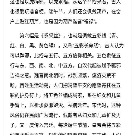
这也是以虎辟邪，以虎求福。从这个节俗来看，古人
也很爱玩谐音梗。端午节，人们还会佩戴葫芦，在窗
户上贴红葫芦，也是因为葫芦谐音“福禄”。
第六幅是《系采丝》，也就是佩戴五彩线（青、
红、白、黑、黄色绳），又称“五彩长命缕”，古人认为
可以辟邪，此俗与五行、五方信仰相关。五色象征五
行与东、西、南、北、中五方，自汉代起被赋予驱邪
吉祥之意。魏晋南北朝时，战乱频繁，瘟疫灾荒不
断，百姓生活动荡，人们把渴望平安的愿望寄托在五
彩的护身符上，将五色丝编成绳索，系在妇女和儿童
手臂上，以祈求驱邪避灾、祛病延年。宋代时，这种
风俗仍在民间广为流行，佩戴者从妇女和儿童扩及男
子，又一度传入宫廷。每逢端午节前，皇帝会将五彩