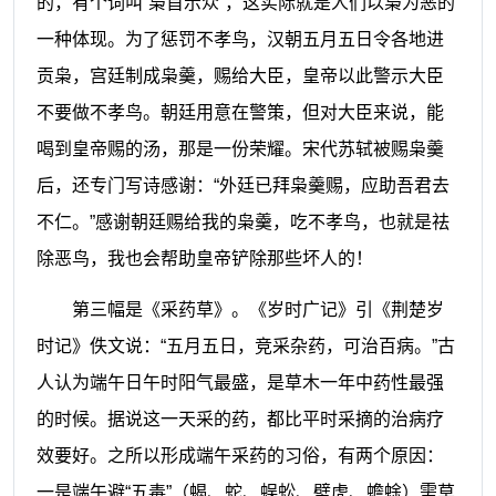
的，有个词叫“枭首示众”，这实际就是人们以枭为恶的
一种体现。为了惩罚不孝鸟，汉朝五月五日令各地进
贡枭，宫廷制成枭羹，赐给大臣，皇帝以此警示大臣
不要做不孝鸟。朝廷用意在警策，但对大臣来说，能
喝到皇帝赐的汤，那是一份荣耀。宋代苏轼被赐枭羹
后，还专门写诗感谢：“外廷已拜枭羹赐，应助吾君去
不仁。”感谢朝廷赐给我的枭羹，吃不孝鸟，也就是祛
除恶鸟，我也会帮助皇帝铲除那些坏人的！
第三幅是《采药草》。《岁时广记》引《荆楚岁
时记》佚文说：“五月五日，竞采杂药，可治百病。”古
人认为端午日午时阳气最盛，是草木一年中药性最强
的时候。据说这一天采的药，都比平时采摘的治病疗
效要好。之所以形成端午采药的习俗，有两个原因：
一是端午避“五毒”（蝎、蛇、蜈蚣、壁虎、蟾蜍）需草