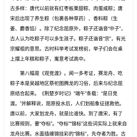
古多样：唐代以前就有红枣板栗甜粽、肉蛋咸粽；唐
宋后出现了养生粽（包裹各种草药）、香料粽（生
姜、麝香馅）。除了纪念屈原外，粽子还谐音“中子”，
古人认为吃粽子可以多生孩子。粽子还谐音“宗”，有光
宗耀祖的意思。古时科举考试发榜前，举子们会在桌
上摆上年糕和粽子，寓意考试高中。
第八幅是《观竞渡》。闻一多考证，赛龙舟、吃
粽子本是吴越地区祭祀图腾龙的习俗，后来与纪念屈
原结合起来。《荆楚岁时记》“端午”条载：“是日竞
渡。”并解释说，屈原投水后，人们划船象征拯救他。
唐以前，大家划龙舟，就是比谁快。到了唐宋，有了
比赛规则，要“夺标”。“夺标”“锦标”这些词实际上就来自
龙舟比赛。水面插缠锦挂彩的“锦标”，先夺者为胜。古