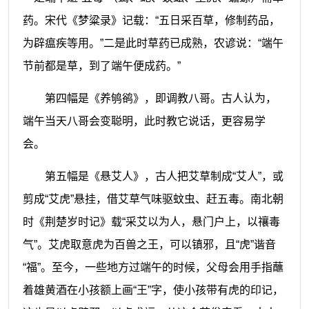
药。宋代《梦粱录》记载：“五日采百草，修制药品，
为辟瘟疾等用。”二是此时草药已成熟，农谚说：“端午
节前都是草，到了端午便成药。”
第四幅是《养鸲鹆》，即调教八哥。古人认为，
端午当天八哥会变聪明，此时教它说话，更容易学
会。
第五幅是《悬艾人》，古人把艾草制成“艾人”，或
剪成“艾虎”悬挂，借艾草气味驱蚊虫、赶五毒。南北朝
时《荆楚岁时记》载“采艾以为人，悬门户上，以禳毒
气”。艾虎取意虎为百兽之王，可以镇邪，且“虎”谐音
“福”。至今，一些地方过端午的时候，父母会用手指蘸
着雄黄酒在小孩额上画“王”字，使小孩带有虎的印记，