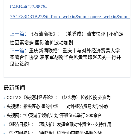
C4BB-4C27-8876-
7A1E83D31B22&tt_from=weixin&utm_source=weixin&utm_medi
上一篇：
《石油商报》：（董秀成）油市快评 | 不确定
性因素增多 国际油价波动加剧
下一篇：
重庆新闻联播：重庆市与对外经济贸易大学
签署合作协议 袁家军胡衡华会见黄宝印赵忠秀一行并
见证签约
最新新闻
CCTV-2《央视财经评论》：（赵忠秀）长钱长投 外资为...
央视频：指尖匠心 墨韵中华——对外经济贸易大学外教...
央视网：“中英游学领航计划”开班仪式举行 300余名...
《经济日报》：（蓝庆新）发挥金融对外贸企业支持作用
《学习时报》：（唐晓彬）培育“中国服务”品牌的战...