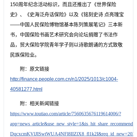
150周年纪念活动标识，而且还推出了《世界保险
史》、《史海泛舟话保险》以及《铭刻史诗 点亮瑰宝
——中国人民保险博物馆基本陈列策展笔记》三本新
书，中国保险书画艺术研究会向论坛捐赠了书法作
品，贸大保险学院青年学子则以诗歌朗诵的方式致敬
民族保险业。
附：原文链接
http://finance.people.com.cn/n1/2025/1013/c1004-
40581277.html
附：相关新闻链接
https://www.toutiao.com/article/7560635676119614006/?
app=news_article&use_new_style=1&is_hit_share_rec
DqcxcmKVlJISwtWUA4NFl8IIZlX8_fl1k2I&req_id_new=2025