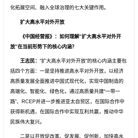
化拓展空间、融入全球治理的七大关键作用。
扩大高水平对外开放
《中国经营报》：如何理解“扩大高水平对外开
放”在当前形势下的核心内涵？
王志民：
“扩大高水平对外开放”的核心内涵主要包
括四个方面：一是坚持推进高水平对外开放，以经济
高质量发展全面推进中国式现代化，实现中国制造的
高端化、智能化、绿色化，通过高质量共建“一带一
路”、RCEP并进一步推进亚太自贸区，在国际合作中
获得新机遇，在国际合作中实现互利共赢，推动中华
民族伟大复兴。
二是以开放促改革、促发展、促创新，加快高水