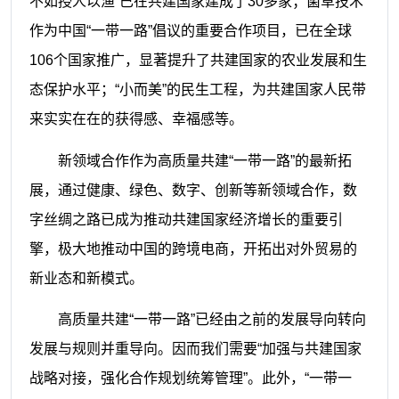
不如授人以渔”已在共建国家建成了30多家；菌草技术
作为中国“一带一路”倡议的重要合作项目，已在全球
106个国家推广，显著提升了共建国家的农业发展和生
态保护水平；“小而美”的民生工程，为共建国家人民带
来实实在在的获得感、幸福感等。
新领域合作作为高质量共建“一带一路”的最新拓
展，通过健康、绿色、数字、创新等新领域合作，数
字丝绸之路已成为推动共建国家经济增长的重要引
擎，极大地推动中国的跨境电商，开拓出对外贸易的
新业态和新模式。
高质量共建“一带一路”已经由之前的发展导向转向
发展与规则并重导向。因而我们需要“加强与共建国家
战略对接，强化合作规划统筹管理”。此外，“一带一