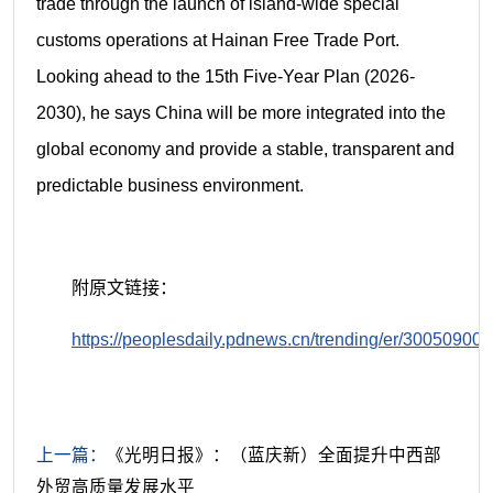
trade through the launch of island-wide special
customs operations at Hainan Free Trade Port.
Looking ahead to the 15th Five-Year Plan (2026-
2030), he says China will be more integrated into the
global economy and provide a stable, transparent and
predictable business environment.
附原文链接：
https://peoplesdaily.pdnews.cn/trending/er/30050900
上一篇：
《光明日报》：（蓝庆新）全面提升中西部
外贸高质量发展水平