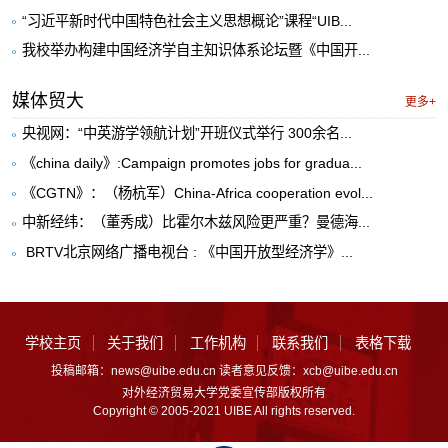
“习近平新时代中国特色社会主义思想概论”课程“UIB...
我校举办构建中国经济学自主知识体系论坛暨《中国开...
媒体贸大
更多+
央视网：“中英游学领航计划”开班仪式举行 300余名...
《china daily》:Campaign promotes jobs for gradua...
《CGTN》：（杨杭军）China-Africa cooperation evol...
中新经纬：（董秀成）比霍尔木兹风险更严重？曼德海...
​ BRTV北京网络广播电视台 : 《中国开放型经济学》...
学校主页
关于我们
工作机构
联系我们
表格下载
投稿邮箱：news@uibe.edu.cn 读者意见反馈：xcb@uibe.edu.cn
对外经济贸易大学党委宣传部版权所有
Copyright © 2005-2021 UIBE All rights reserved.