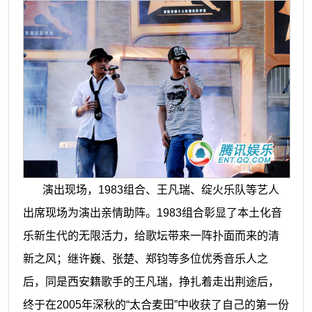
演出现场，
1983
组合、王凡瑞、绽火乐队等艺人
出席现场为演出亲情助阵。
1983
组合彰显了本土化音
乐新生代的无限活力，给歌坛带来一阵扑面而来的清
新之风；继许巍、张楚、郑钧等多位优秀音乐人之
后，同是西安籍歌手的王凡瑞，挣扎着走出荆途后，
终于在
2005
年深秋的“太合麦田”中收获了自己的第一份