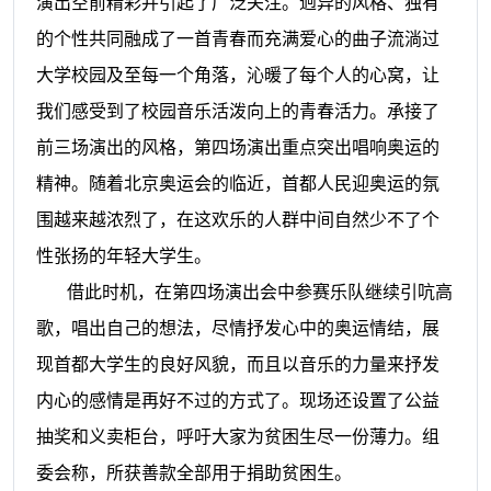
演出空前精彩并引起了广泛关注。迥异的风格、独有
的个性共同融成了一首青春而充满爱心的曲子流淌过
大学校园及至每一个角落，沁暖了每个人的心窝，让
我们感受到了校园音乐活泼向上的青春活力。承接了
前三场演出的风格，第四场演出重点突出唱响奥运的
精神。随着北京奥运会的临近，首都人民迎奥运的氛
围越来越浓烈了，在这欢乐的人群中间自然少不了个
性张扬的年轻大学生。
借此时机，在第四场演出会中参赛乐队继续引吭高
歌，唱出自己的想法，尽情抒发心中的奥运情结，展
现首都大学生的良好风貌，而且以音乐的力量来抒发
内心的感情是再好不过的方式了
。现场还设置了公益
抽奖和义卖柜台，呼吁大家为贫困生尽一份薄力。组
委会称，所获善款全部用于捐助贫困生。