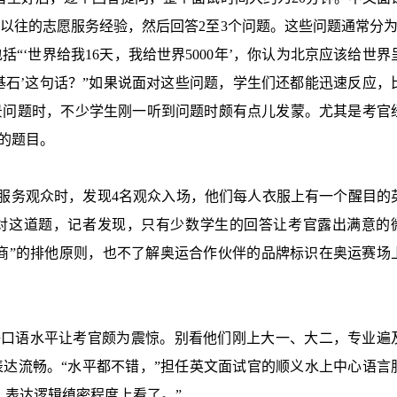
以往的志愿服务经验，然后回答
2
至
3
个问题。这些问题通常分
括“‘世界给我
16
天，我给世界
5000
年’，你认为北京应该给世界
的基石’这句话？”如果说面对这些问题，学生们还都能迅速反应，
景问题时，不少学生刚一听到问题时颇有点儿发蒙。尤其是考官
的题目。
和服务观众时，发现
4
名观众入场，他们每人衣服上有一个醒目的
对这道题，记者发现，只有少数学生的回答让考官露出满意的
助商”的排他原则，也不了解奥运合作伙伴的品牌标识在奥运赛场
语口语水平让考官颇为震惊。别看他们刚上大一、大二，专业遍
达流畅。“水平都不错，”担任英文面试官的顺义水上中心语言
、表达逻辑缜密程度上看了。”