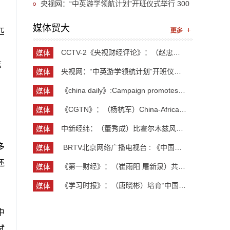
近平总书记关于推动哲学社会科学高质量发展的重
央视网：“中英游学领航计划”开班仪式举行 300
要指示精神
余名英国学生开启“游学中国”旅程
媒体贸大
匹
CCTV-2《央视财经评论》：（赵忠秀）长钱长投 外资...
媒体
志
贸大
央视网：“中英游学领航计划”开班仪式举行 300余...
媒体
贸大
《china daily》:Campaign promotes jobs for grad...
媒体
贸大
《CGTN》：（杨杭军）China-Africa cooperation ev...
媒体
贸大
中新经纬：（董秀成）比霍尔木兹风险更严重？曼德...
媒体
贸大
多
​ BRTV北京网络广播电视台 : 《中国开放型经济学...
媒体
贸大
还
《第一财经》：（崔雨阳 屠新泉）共识筑基，规则正...
媒体
贸大
《学习时报》：（唐晓彬）培育“中国服务”品牌的...
媒体
贸大
中
试