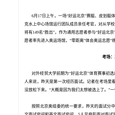
6
月
17
日上午，一场“好运北京”赛艇、皮划艇
克水上中心场馆运行团队成员亲任考官，对从学校
将有
149
名“胜出”，作为通用志愿者参与“好运北
愿者率先进入奥运场馆，“零距离”体会奥运志愿“练
考场：
对外经贸大学前期为“好运北京”体育赛事初选
人来说，昨天是第一次经历面试。记者在考场里
没放松下来。“大概是因为我们太想被选上了。”
按照北京奥组委的统一要求，昨天的面试分
文面试房间和英文面试房间，
5
人呈扇形面对面试