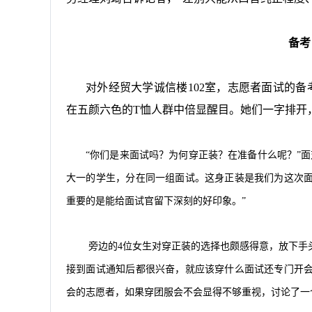
备考
对外经贸大学诚信楼
102
室，志愿者面试的备
在五颜六色的
T
恤人群中倍显醒目。她们一字排开
“你们是来面试吗？为何穿正装？在准备什么呢？”
大一的学生，分在同一组面试。这身正装是我们为这次
重要的是能给面试官留下深刻的好印象。”
旁边的
4
位女生对穿正装的选择也颇感得意，放下手
接到面试通知后都很兴奋，就应该穿什么面试还专门开
会的志愿者，如果穿团服会不会显得不够重视，讨论了一