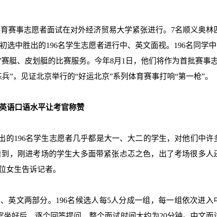
体育赛事志愿者面试在对外经济贸易大学紧张进行。
7
名顺义奥林
初选中胜出的
196
名学生志愿者进行中、英文面视。
196
名同学中
京”赛艇、皮划艇的比赛服务。今年
8
月
1
日，他们将作为首批赛事
兵”，见证北京举行的“好运北京”系列体育赛事打响“第一枪”。
英语口语水平让考官称赞
出的
196
名学生志愿者几乎都是大一、大二的学生，对他们中许
看到，刚进考场的学生大多面带紧张忐忑之色，出了考场很多人
一位女生告诉记者。
中、英文两部分。
196
名候选人每
5
人分成一组，每一组依次进入
官坐好后，逐个回答提问，整个面试时间大约为
20
分钟。中文面