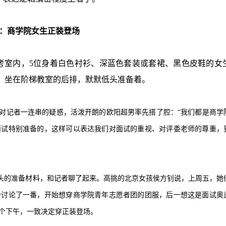
：商学院女生正装登场
考室内，
5
位身着白色衬衫、深蓝色套装或套裙、黑色皮鞋的女
，坐在阶梯教室的后排，默默低头准备着。
面对记者一连串的疑惑，活泼开朗的欧阳超男率先搭了腔：“我们都是商学
面试特别准备的，这样可以表达我们对面试的重视、对评委老师的尊重，
头的准备材料，和记者聊了起来。高挑的北京女孩侯方钊说，上周五，她
会讨论了一番，开始想穿商学院青年志愿者团的团服，后一想这是面试奥
个下午，一致决定穿正装登场。