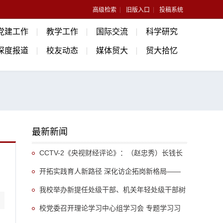
高级检索
旧版入口
投稿系统
党建工作
教学工作
国际交流
科学研究
深度报道
校友动态
媒体贸大
贸大拾忆
最新新闻
CCTV-2《央视财经评论》：（赵忠秀）长钱长
投 外资为何持续“加仓”中国
开拓实践育人新路径 深化访企拓岗新格局——
法学院持续拓宽校企协同育人渠道，不断加强各方
我校举办新提任处级干部、机关年轻处级干部树
资源联动
立和践行正确政绩观专题培训班
校党委召开理论学习中心组学习会 专题学习习