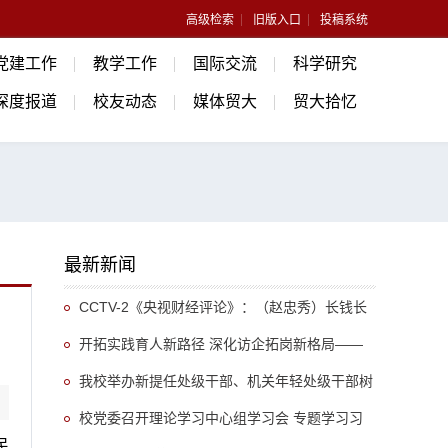
高级检索
旧版入口
投稿系统
党建工作
教学工作
国际交流
科学研究
深度报道
校友动态
媒体贸大
贸大拾忆
最新新闻
CCTV-2《央视财经评论》：（赵忠秀）长钱长
投 外资为何持续“加仓”中国
开拓实践育人新路径 深化访企拓岗新格局——
法学院持续拓宽校企协同育人渠道，不断加强各方
我校举办新提任处级干部、机关年轻处级干部树
资源联动
立和践行正确政绩观专题培训班
校党委召开理论学习中心组学习会 专题学习习
民