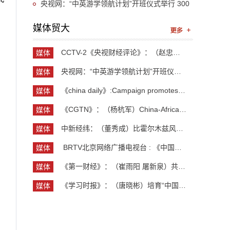
近平总书记关于推动哲学社会科学高质量发展的重
央视网：“中英游学领航计划”开班仪式举行 300
。
要指示精神
余名英国学生开启“游学中国”旅程
媒体贸大
，
CCTV-2《央视财经评论》：（赵忠秀）长钱长投 外资...
媒体
贸大
央视网：“中英游学领航计划”开班仪式举行 300余...
媒体
贸大
《china daily》:Campaign promotes jobs for grad...
媒体
贸大
《CGTN》：（杨杭军）China-Africa cooperation ev...
媒体
贸大
中新经纬：（董秀成）比霍尔木兹风险更严重？曼德...
媒体
贸大
​ BRTV北京网络广播电视台 : 《中国开放型经济学...
媒体
贸大
《第一财经》：（崔雨阳 屠新泉）共识筑基，规则正...
媒体
贸大
《学习时报》：（唐晓彬）培育“中国服务”品牌的...
媒体
贸大