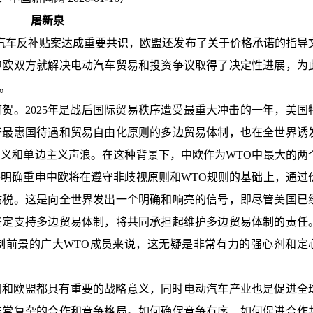
屠新泉
动汽车反补贴案达成重要共识，欧盟还发布了关于价格承诺的指导
中欧双方就解决电动汽车贸易和投资争议取得了决定性进展，为
。
贺。2025年是战后国际贸易秩序遭受最重大冲击的一年，美国
于最惠国待遇和贸易自由化原则的多边贸易体制，也在全世界诱
义和单边主义声浪。在这种背景下，中欧作为WTO中最大的两
明确重申中欧将在遵守非歧视原则和WTO规则的基础上，通过
贴税。这是向全世界发出一个明确和响亮的信号，即尽管美国已
坚定支持多边贸易体制，将共同承担起维护多边贸易体制的责任
制前景的广大WTO成员来说，这无疑是非常有力的强心剂和定
国和欧盟都具有重要的战略意义，同时电动汽车产业也是促进全
非常复杂的合作和竞争格局。如何确保竞争有序、如何促进合作