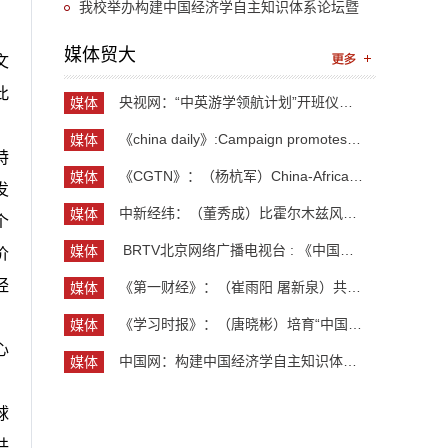
“UIBE新思想大讲堂”第九讲开讲
我校举办构建中国经济学自主知识体系论坛暨
《中国开放型经济学》教学研讨会
媒体贸大
文
此
央视网：“中英游学领航计划”开班仪式举行 300余...
媒体
贸大
《china daily》:Campaign promotes jobs for grad...
媒体
特
贸大
《CGTN》：（杨杭军）China-Africa cooperation ev...
媒体
发
贸大
中新经纬：（董秀成）比霍尔木兹风险更严重？曼德...
媒体
个
贸大
​ BRTV北京网络广播电视台 : 《中国开放型经济学...
媒体
价
贸大
经
《第一财经》：（崔雨阳 屠新泉）共识筑基，规则正...
媒体
贸大
。
《学习时报》：（唐晓彬）培育“中国服务”品牌的...
媒体
贸大
心
中国网：构建中国经济学自主知识体系论坛暨《中国...
媒体
贸大
球
共