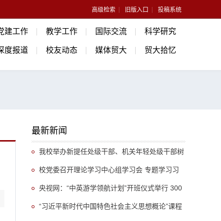
高级检索
旧版入口
投稿系统
党建工作
教学工作
国际交流
科学研究
深度报道
校友动态
媒体贸大
贸大拾忆
最新新闻
我校举办新提任处级干部、机关年轻处级干部树
立和践行正确政绩观专题培训班
校党委召开理论学习中心组学习会 专题学习习
近平总书记关于推动哲学社会科学高质量发展的重
央视网：“中英游学领航计划”开班仪式举行 300
要指示精神
余名英国学生开启“游学中国”旅程
“习近平新时代中国特色社会主义思想概论”课程