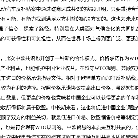
电动汽车反补贴案中通过磋商达成共识的实践证明，只要秉持合
全有可能、有能力找到满足双方利益的解决方案的。这也为未来
强了信心，探索了路径。特别是在人类面对气候变化的共同挑
品的可获得性和可负担性，从而在世界市场上得到更广泛、更迅
，此次中欧共识也开创了一种新的合作模式。价格承诺作为WT
产业利益，也能维护中国企业权益。在遵守WTO规则、兼顾双
汽车进口的价格承诺指导文件。相对于欧盟单方面加征反补贴税
是较为有利的选择。按照价格承诺协议提高出口价格，虽然短期
出口数量，但更高的价格也意味着中国企业可以获得更高的单车
税收所得都将属于欧盟。中长期来看，这也将促进中国企业调整
照顾了双方的利益关切，就最低进口价格、欧盟销售价格等制定
，也是符合现有WTO规则的。中欧贸易的本质是互利共赢的，
而此次中欧电动汽车案的磋商过程正是这种互利共赢本质和精神