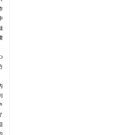
作
中
战
速
O
方
，
内
利
产
了
但
的