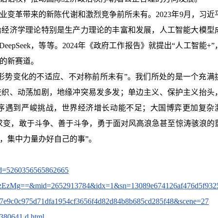
业变革带来的新陈代谢和激烈竞争前所未有。2023年9月，习近
治经济学理论特别是生产力理论的丰富和发展，人工智能大模型
eepSeek，等等。2024年《政府工作报告》就提出“人工智能+”
的新赛道。
际形势变化的不适应、不对称前所未有”。我们所处的是一个充满
交织、动荡加剧，地缘冲突易发多发；单边主义、保护主义抬头
序遇到严峻挑战，世界经济增长动能不足；大国博弈更加复杂
变求变，敢于斗争、善于斗争，勇于面对风高浪急甚至惊涛骇浪的
，集中力量办好自己的事”。
rid=5260356565862665
zNzEzMg==&mid=2652913784&idx=1&sn=13089e674126af476d5f932
e9c0c975d71dfa1954cf3656f4d82d84b8b685cd285f48&scene=27
e4380641.d.html