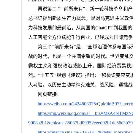
再说第二个“前所未有”，新一轮科技革命和产
总书记提出新质生产力概念，是对马克思主义政
为科技发展的最前沿，从美国的ChatGPT到我国的D
人工智能全方位赋能千行百业，已经成为国际竞争
第三个“前所未有”是，“全球治理体系与国
战的时代，也是一个充满希望的时代。世界变乱
霸权主义和强权政治威胁上升，国际经济贸易秩
烈。“十五五”规划《建议》指出：“积极识变应
大考验，以历史主动精神克难关、战风险、迎挑战
网页链接：
https://weibo.com/2424603975/Qpk9ioB97?laye
https://mp.weixin.qq.com/s?__biz=MzA4NTM
9008a2b1&chksm=85037bd09952eeed92b1dc56e3b797
https://finance.sina.cn/2026-01-28/detail-inhixqk