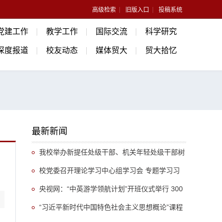
高级检索
旧版入口
投稿系统
党建工作
教学工作
国际交流
科学研究
深度报道
校友动态
媒体贸大
贸大拾忆
最新新闻
我校举办新提任处级干部、机关年轻处级干部树
立和践行正确政绩观专题培训班
校党委召开理论学习中心组学习会 专题学习习
近平总书记关于推动哲学社会科学高质量发展的重
央视网：“中英游学领航计划”开班仪式举行 300
要指示精神
余名英国学生开启“游学中国”旅程
“习近平新时代中国特色社会主义思想概论”课程