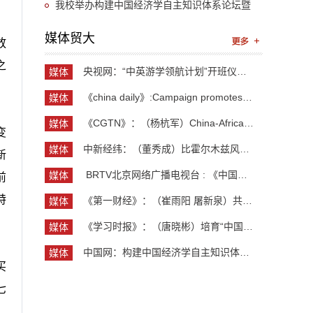
“UIBE新思想大讲堂”第九讲开讲
我校举办构建中国经济学自主知识体系论坛暨
《中国开放型经济学》教学研讨会
媒体贸大
放
之
央视网：“中英游学领航计划”开班仪式举行 300余...
媒体
贸大
《china daily》:Campaign promotes jobs for grad...
媒体
贸大
《CGTN》：（杨杭军）China-Africa cooperation ev...
媒体
变
贸大
中新经纬：（董秀成）比霍尔木兹风险更严重？曼德...
媒体
新
贸大
​ BRTV北京网络广播电视台 : 《中国开放型经济学...
媒体
前
贸大
特
《第一财经》：（崔雨阳 屠新泉）共识筑基，规则正...
媒体
贸大
《学习时报》：（唐晓彬）培育“中国服务”品牌的...
媒体
贸大
中国网：构建中国经济学自主知识体系论坛暨《中国...
媒体
买
贸大
七