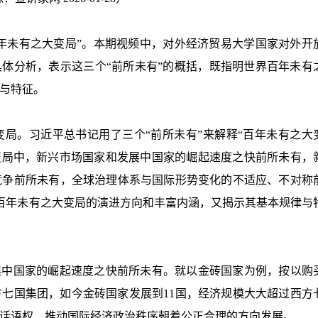
百年未有之大变局”。本期视频中，对外经济贸易大学国家对外开
具体分析，表示这三个“前所未有”的概括，既指明世界百年未有
与特征。
局。习近平总书记用了三个“前所未有”来解释“百年未有之大
变局中，新兴市场国家和发展中国家的崛起速度之快前所未有，
竞争前所未有，全球治理体系与国际形势变化的不适应、不对称
界百年未有之大变局的演进方向和丰富内涵，又揭示其基本规律与
展中国家的崛起速度之快前所未有。就以金砖国家为例，按以购
方七国集团，如今金砖国家发展到11国，经济规模大大超过西方
话语权，推动国际经济政治秩序朝着公正合理的方向发展。