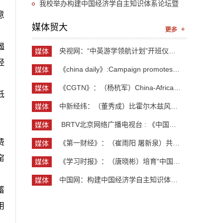
“UIBE新思想大讲堂”第九讲开讲
我校举办构建中国经济学自主知识体系论坛暨
意
《中国开放型经济学》教学研讨会
媒体贸大
遏
央视网：“中英游学领航计划”开班仪式举行 300余...
媒体
经
贸大
《china daily》:Campaign promotes jobs for grad...
媒体
贸大
《CGTN》：（杨杭军）China-Africa cooperation ev...
媒体
低
贸大
中新经纬：（董秀成）比霍尔木兹风险更严重？曼德...
媒体
贸大
​ BRTV北京网络广播电视台 : 《中国开放型经济学...
媒体
贸大
费
《第一财经》：（崔雨阳 屠新泉）共识筑基，规则正...
媒体
贸大
窑
《学习时报》：（唐晓彬）培育“中国服务”品牌的...
媒体
贸大
中国网：构建中国经济学自主知识体系论坛暨《中国...
媒体
蓄
贸大
用