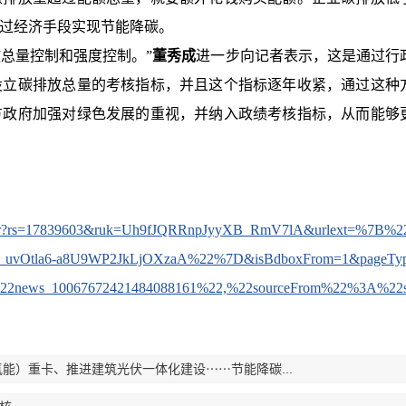
过经济手段实现节能降碳。
放总量控制和强度控制。”
董秀成
进一步向记者表示，这是通过行
设立碳排放总量的考核指标，并且这个指标逐年收紧，通过这种
方政府加强对绿色发展的重视，并纳入政绩考核指标，从而能够
ngsuper?rs=17839603&ruk=Uh9fJQRRnpJyyXB_RmV7lA&urlext=%7B%2
S8x_uvOtla6-a8U9WP2JkLjOXzaA%22%7D&isBdboxFrom=1&pageTy
%22news_10067672421484088161%22,%22sourceFrom%22%3A%22
能）重卡、推进建筑光伏一体化建设⋯⋯节能降碳...