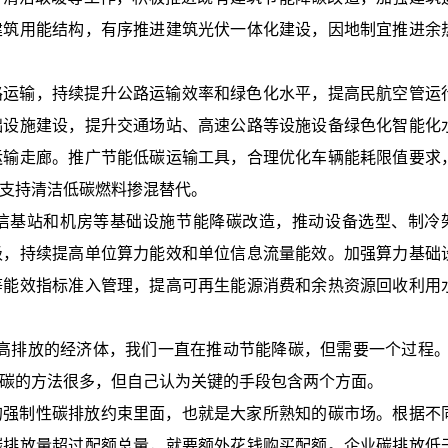
建筑用能结构，有序推进建筑光伏一体化建设，因地制宜推进余
路运输，持续提升公路运输效率和绿色化水平，提高民航空管运
础设施建设，提升交通场站、高速公路等设施设备绿色化智能化
运输走廊。推广节能低碳运输工具，合理优化车辆能耗限值要求
支持清洁低碳燃料掺混替代。
信基站和机房等基础设施节能降碳改造，推动设备选型、制冷
级，持续提高单位算力能效和单位信息流量能效。加强算力基础
等能效指标准入管理，提高可再生能源消费和余热资源回收利用
高排放的经济体，我们一直在推动节能降碳，但需要一个过程。
碳的方法很多，但自己认为关键的手段包含两个方面。
的强制性碳排放约束里面，也就是大家所熟知的碳市场。根据不
碳排放量超过配额总量，就要额外花钱购买配额。企业碳排放低