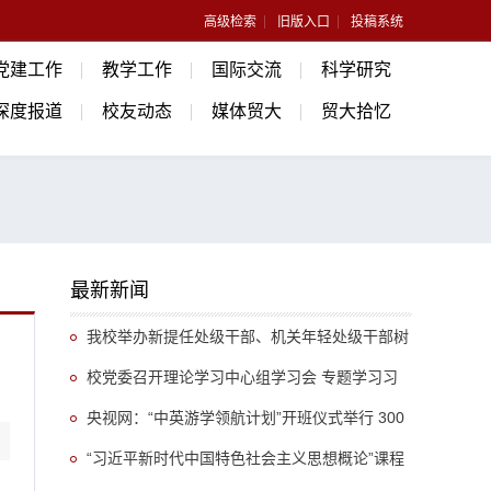
高级检索
旧版入口
投稿系统
党建工作
教学工作
国际交流
科学研究
深度报道
校友动态
媒体贸大
贸大拾忆
最新新闻
我校举办新提任处级干部、机关年轻处级干部树
立和践行正确政绩观专题培训班
校党委召开理论学习中心组学习会 专题学习习
近平总书记关于推动哲学社会科学高质量发展的重
央视网：“中英游学领航计划”开班仪式举行 300
要指示精神
余名英国学生开启“游学中国”旅程
“习近平新时代中国特色社会主义思想概论”课程