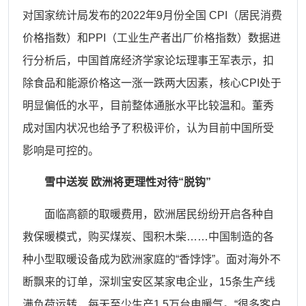
对国家统计局发布的
2022年9月份全国 CPI（居民消费
价格指数）和PPI（工业生产者出厂价格指数）数据进
行分析后，中国首席经济学家论坛理事王军表示，扣
除食品和能源价格这一涨一跌两大因素，核心CPI处于
明显偏低的水平，目前整体通胀水平比较温和。董秀
成对国内状况也给予了积极评价，认为目前中国所受
影响是可控的。
雪中送炭
欧洲将更理性对待
“脱钩”
面临高额的取暖费用，欧洲居民纷纷开启各种自
救保暖模式，购买煤炭、囤积木柴
……中国制造的各
种小型取暖设备成为欧洲家庭的“香饽饽”。面对海外不
断飘来的订单，深圳宝安区某家电企业，15条生产线
满负荷运转，每天至少生产1.5万台电暖气。“很多客户