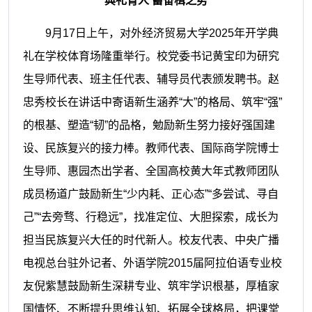
典礼育人 蓄奋楫之势
9月17日上午，对外经济贸易大学2025年开学典
礼在学校体育场隆重举行。校党委书记黄宝印为研究
生导师代表、班主任代表、辅导员代表颁发聘书。赵
忠秀校长在讲话中寄语新生涵养“大”的格局、筑牢“强”
的根基、塑造“韧”的品格，勉励新生努力接好强国建
设、民族复兴的接力棒。教师代表、国际商学院博士
生导师、惠园杰出学者、全国高校黄大年式教师团队
成员杨道广鼓励新生“少内耗、正心态”“多尝试、寻自
己”“去旁骛、行稳远”，找准定位、大胆探索，成长为
担当民族复兴大任的时代新人。校友代表、中央广播
电视总台驻外记者、外语学院2015届阿拉伯语专业校
友倪紫慧鼓励新生深耕专业、筑牢学识根基，厚植家
国情怀、不断提升思维认知、拓展全球格局，把课堂