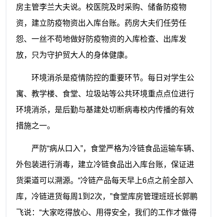
房主管李兰大夫说。校医院及时采购、储备防疫物
资，建立防疫物资出入库台账。药房大夫们任劳任
怨、一丝不苟地做好防疫物资的入库检查、出库发
放，只为守护贸大人的身体健康。
环境消杀是疫情防控的重要环节。每日对学生公
寓、教学楼、食堂、垃圾站等公共环境重点点位进行
环境消杀，是后勤与基建处切断病毒校内传播的有效
措施之一。
严防
“病从口入”，
食堂严格为冷链食品运输车辆、
外包装进行消毒，建立冷链食品出入库台账，保证进
货渠道可以溯源。“冷链产品每天早上
6点
之前全部入
库，冷链进货每周
1
到2次，
”
食堂库房管理班班长郭鹏
飞说：
“
大家吃得放心、用得安全，我们的工作才做得