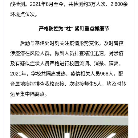
酸检测。2021年8月至今，共检测约
3万人次
、2,600余
环境点位次。
严格防控
为
“柱”
紧盯
重点抓细节
后勤与基建处时刻关注疫情形势变化，及时管控
涉疫潜在风险人群，做到人员排查精准迅速，对涉疫
及有疑似症状人员严格进行校园流调、消杀、隔离。
2021年
，学校共隔离发热、疫情相关人员
968人，配
合属地疾控排查我校密接、次密接师生5人，均及时转
运至集中隔离点
。