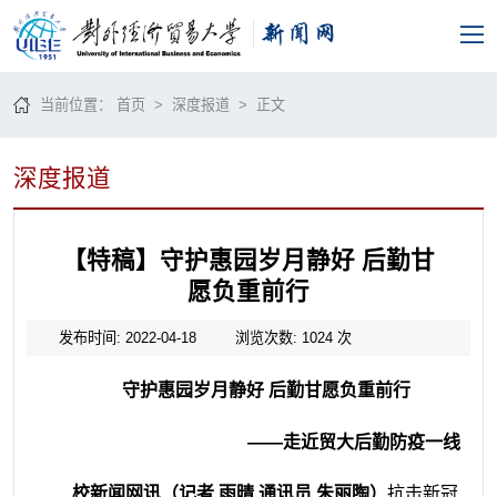
当前位置：
首页
>
深度报道
> 正文
深度报道
【特稿】守护惠园岁月静好 后勤甘
愿负重前行
发布时间: 2022-04-18
浏览次数:
1024
次
守护惠园岁月静好
后勤甘愿负重前行
——
走近贸大后勤
防疫一线
校新闻网讯（记者
雨晴
通讯员 朱丽陶
）
抗击新冠