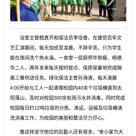
浴室主管嵇真齐和保洁员李培香，在建党百年文
艺汇演期间，每天加班至凌晨，不辞辛苦，只为学生
能在夜间洗个热水澡。一食堂一层厨师毕铁檩、杨德
华二人，两年多来每天按时按点、保质保量地完成隔
离三餐供送任务。绿化保洁主管孙海清，每天清晨
4:00开始与工人一起清理校园内
40
余个垃圾桶直到太
阳落山，及时对校园
300余处雨污水井消毒，同时
完成
校园每日约
12吨垃圾的分拣、清运、运输及垃圾桶清
洗消毒工作，
为校园的美丽和整洁尽力尽心。
像这样坚守岗位的后勤人还有很多，
“舍小家为大