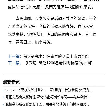
疫情防控
“庇护大厦”
，风雨无阻保障校园健康平安。
幸福惠园、长泰久安是后勤人共同的愿望，千辛
万苦当无怨无悔。今日的后勤人随春好，春与人宜，
默默奉献，守护花开。明日的惠园春和景明，景与园
宜，蒸蒸日上，桃李芬芳。
上一篇：
贸大研究生：在青春的赛道上奋力奔跑
下一篇：
【特稿】筑起1200名老同志抗疫“防护网”
最新新闻
CCTV-2《央视财经评论》：（赵忠秀）长钱长投 外资为...
开拓实践育人新路径 深化访企拓岗新格局——法学院持...
我校举办新提任处级干部、机关年轻处级干部树立和践...