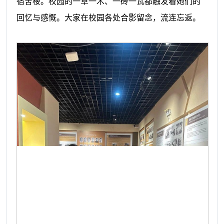
宿舍楼。校园的一草一木、一砖一瓦都触发着她们的
回忆与感慨。大家在校园各处合影留念，流连忘返。