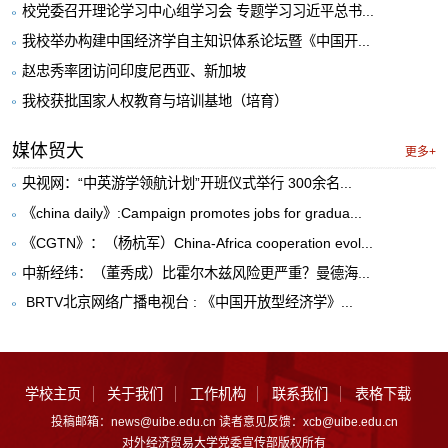
校党委召开理论学习中心组学习会 专题学习习近平总书...
我校举办构建中国经济学自主知识体系论坛暨《中国开...
赵忠秀率团访问印度尼西亚、新加坡
我校获批国家人权教育与培训基地（培育）
媒体贸大
更多+
央视网：“中英游学领航计划”开班仪式举行 300余名...
《china daily》:Campaign promotes jobs for gradua...
《CGTN》：（杨杭军）China-Africa cooperation evol...
中新经纬：（董秀成）比霍尔木兹风险更严重？曼德海...
​ BRTV北京网络广播电视台 : 《中国开放型经济学》...
学校主页
关于我们
工作机构
联系我们
表格下载
投稿邮箱：news@uibe.edu.cn 读者意见反馈：xcb@uibe.edu.cn
对外经济贸易大学党委宣传部版权所有