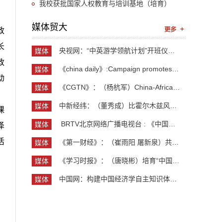
我校获批国家人权教育与培训基地（培育）
媒体贸大
政
长
央视网：“中英游学领航计划”开班仪式举行 300余...
媒体
政
贸大
《china daily》:Campaign promotes jobs for grad...
媒体
动
贸大
《CGTN》：（杨杭军）China-Africa cooperation ev...
媒体
贸大
中新经纬：（董秀成）比霍尔木兹风险更严重？曼德...
媒体
课
贸大
​ BRTV北京网络广播电视台 : 《中国开放型经济学...
媒体
泽
贸大
活
《第一财经》：（崔雨阳 屠新泉）共识筑基，规则正...
媒体
贸大
《学习时报》：（唐晓彬）培育“中国服务”品牌的...
媒体
贸大
中国网：构建中国经济学自主知识体系论坛暨《中国...
媒体
贸大