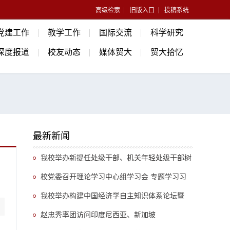
高级检索
旧版入口
投稿系统
党建工作
教学工作
国际交流
科学研究
深度报道
校友动态
媒体贸大
贸大拾忆
最新新闻
我校举办新提任处级干部、机关年轻处级干部树
立和践行正确政绩观专题培训班
校党委召开理论学习中心组学习会 专题学习习
近平总书记关于推动哲学社会科学高质量发展的重
我校举办构建中国经济学自主知识体系论坛暨
要指示精神
《中国开放型经济学》教学研讨会
赵忠秀率团访问印度尼西亚、新加坡