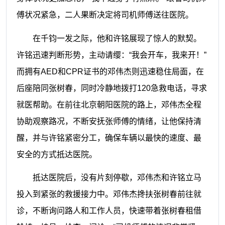
傅状况紧急，二人果断决定将司机师傅送往医院。
在千钧一发之际，他和许铭展现了惊人的默契。
许铭迅速判断形势，主动请缨：“我会开车，我来开！”
而拥有AED和CPR证书的邓伟杰则迅速稳住局面，在
后座陪同张树春，同时冷静地拨打120急救电话，寻求
就医帮助。在前往北京朝阳医院的路上，邓伟杰全程
协助观察路况，不断安抚张师傅的情绪，让他保持清
醒，并与许铭紧密分工，确保车辆以最快的速度、最
安全的方式抵达医院。
抵达医院后，没有片刻停歇，邓伟杰和许铭立马
投入到紧张的救援接力中。邓伟杰搀扶张树春前往就
诊，不断询问路人和工作人员，快速带着张树春租借