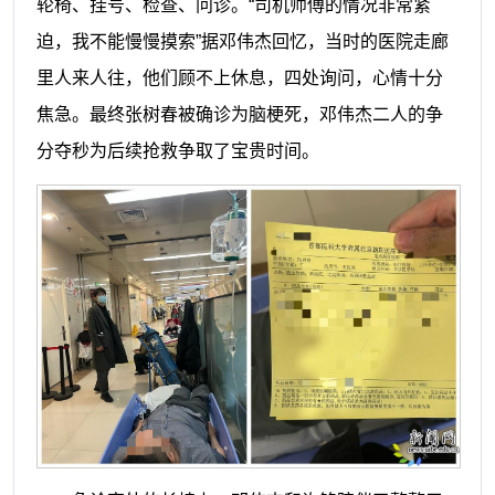
轮椅、挂号、检查、问诊。“司机师傅的情况非常紧
迫，我不能慢慢摸索”据邓伟杰回忆，当时的医院走廊
里人来人往，他们顾不上休息，四处询问，心情十分
焦急。最终张树春被确诊为脑梗死，邓伟杰二人的争
分夺秒为后续抢救争取了宝贵时间。