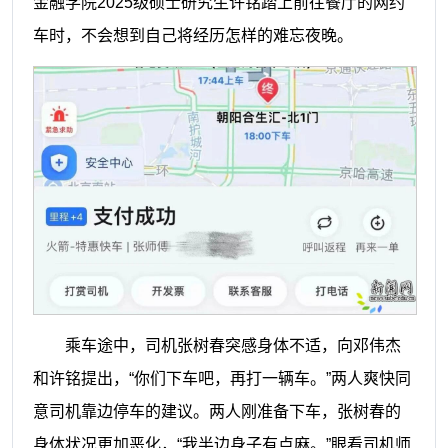
金融学院2025级硕士研究生许铭踏上前往餐厅的网约
车时，不会想到自己将经历怎样的难忘夜晚。
乘车途中，司机张树春突感身体不适，向邓伟杰
和许铭提出，“你们下车吧，再打一辆车。”两人爽快同
意司机靠边停车的建议。两人刚准备下车，张树春的
身体状况更加恶化，“我半边身子有点麻。”眼看司机师