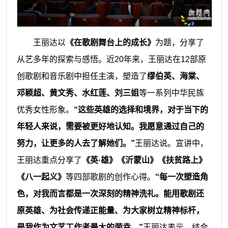
王丽达以
《在歌剧舞台上的成长》
为题，分享了
从艺多年的探索与感悟。近20年来，王丽达在12部原
创歌剧和音乐剧中担任主演，塑造了
缪伯英、海棠、
邓颖超、黄文秀、水红莲、刘三姐
等一系列中华民族
优秀女性形象。
“这些英雄的选择和境界，对于当下的
年轻人来说，需要被更好地认知。我愿意通过自己的
努力，让更多的人去了解她们。”
王丽达说。宣讲中，
王丽达重点分享了
《英·雄》《沂蒙山》《扶贫路上》
《八一起义》
等四部歌剧的创作心得。
“每一次塑造角
色，对我而言都是一次深刻的精神洗礼。能用歌剧还
原英雄、为社会传递正能量、为大家树立精神标杆，
是我作为文艺工作者最大的荣幸。”
王丽达表示。结合