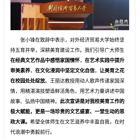
张小锋在致辞中表示，对外经济贸易大学始终坚
持五育并举，深耕美育建设工作。我们引导广大师生
在经典文艺作品中感悟家国情
怀
，
在艺术实践中提升
审美素养
，
在文化浸润中坚定文化自信
，
让美育之花
在校园处处绽放
。王丽达教授用动人歌声传递家国深
情，用精湛演技塑造鲜活角色，用艺术力量讲述中国
故事、弘扬中国精神。
此次宣讲是对我校美育工作的
极大赋能，更是一场珍贵的文艺盛宴、一堂生动的思
政大课。
希望全体师生在文艺滋养中丰盈自我，在时
代浪潮中勇毅前行。