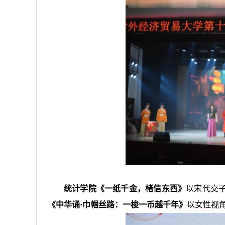
统计学院《一纸千金，楮信东西》
以宋代交
《中华诵·巾帼丝路：一梭一币越千年》
以女性视