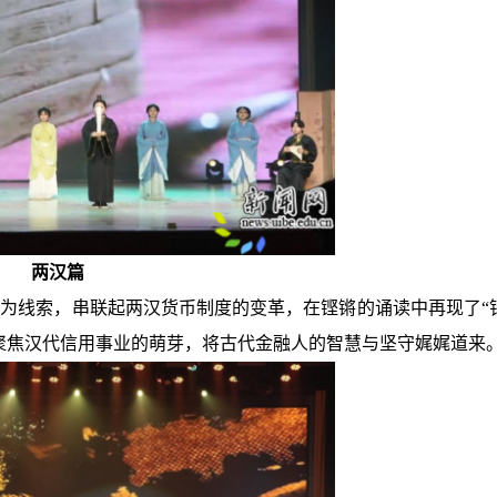
两汉篇
为线索，串联起两汉货币制度的变革，在铿锵的诵读中再现了“
聚焦汉代信用事业的萌芽，将古代金融人的智慧与坚守娓娓道来