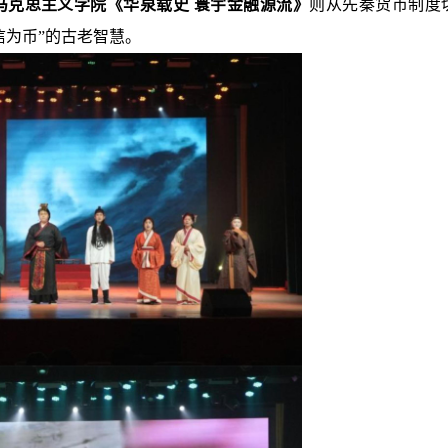
马克思主义学院《华泉载史 寰宇金融源流》
则从先秦货币制度
信为币”的古老智慧。