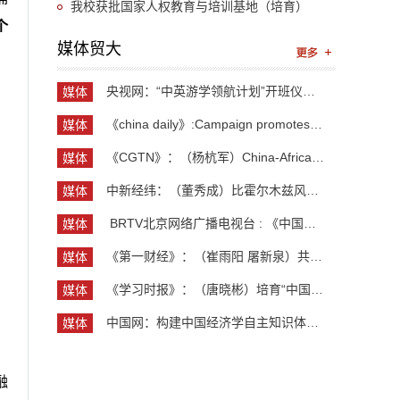
我校获批国家人权教育与培训基地（培育）
个
媒体贸大
央视网：“中英游学领航计划”开班仪式举行 300余...
媒体
贸大
《china daily》:Campaign promotes jobs for grad...
媒体
贸大
《CGTN》：（杨杭军）China-Africa cooperation ev...
媒体
贸大
中新经纬：（董秀成）比霍尔木兹风险更严重？曼德...
媒体
贸大
​ BRTV北京网络广播电视台 : 《中国开放型经济学...
媒体
贸大
《第一财经》：（崔雨阳 屠新泉）共识筑基，规则正...
媒体
贸大
《学习时报》：（唐晓彬）培育“中国服务”品牌的...
媒体
贸大
中国网：构建中国经济学自主知识体系论坛暨《中国...
媒体
贸大
融