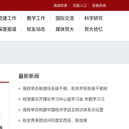
高级检索
旧版入口
投稿系统
党建工作
教学工作
国际交流
科学研究
深度报道
校友动态
媒体贸大
贸大拾忆
最新新闻
我校举办新提任处级干部、机关年轻处级干部树
立和践行正确政绩观专题培训班
校党委召开理论学习中心组学习会 专题学习习
近平总书记关于推动哲学社会科学高质量发展的重
我校举办构建中国经济学自主知识体系论坛暨
要指示精神
《中国开放型经济学》教学研讨会
赵忠秀率团访问印度尼西亚、新加坡
诵