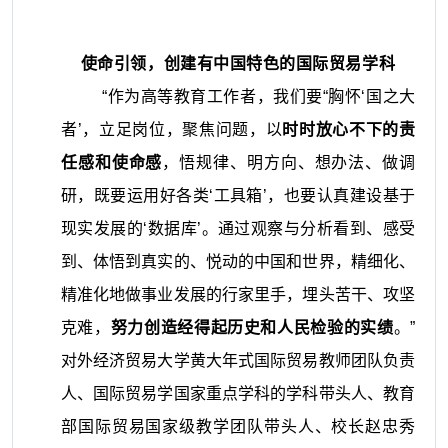
使命引领，创建有中国特色的国际贸易学科
“作为高等教育工作者，我们要“胸怀‘国之大
者’，立足岗位，聚焦问题，以
时时放心不下的责
任感和使命感
，悟规律、明方向、想办法、做调
研，既要运用好各类‘工具箱’，也要认真建设基于
现实发展的‘数据库’。通过观察与分析看到、感受
到、体悟到真实的、悦动的中国和世界，精细化、
精准化地做事业发展的行家里手，埋头苦干、攻坚
克难，
努力创造经得起历史和人民检验的实绩
。”
对外经济贸易大学黄大年式国际贸易教师团队负责
人、国际贸易学国家重点学科的学科带头人、教育
部国际贸易国家级教学团队带头人、校长赵忠秀