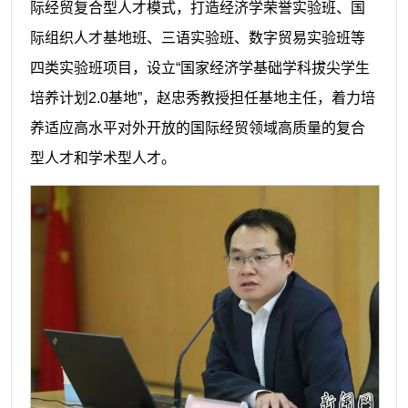
际经贸复合型人才模式，打造经济学荣誉实验班、国
际组织人才基地班、三语实验班、数字贸易实验班等
四类实验班项目，设立“国家经济学基础学科拔尖学生
培养计划2.0基地”，赵忠秀教授担任基地主任，着力培
养适应高水平对外开放的国际经贸领域高质量的复合
型人才和学术型人才。