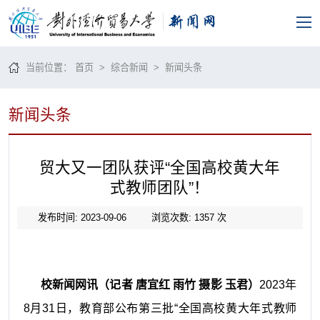
当前位置：
首页
>
综合新闻
>
新闻头条
新闻头条
贸大又一团队获评“全国高校黄大年
式教师团队”！
发布时间: 2023-09-06
浏览次数:
1357
次
校新闻网讯（记者 唐宜红 雨竹 摄影 玉君）
2023年
8月31日，
教育部公布第三批“全国高校黄大年式教师