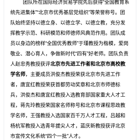
团队所在国际经济贸易学院先后获得“全国教育系
统先进集体”“北京市优秀基层党组织”等荣誉称号。团
队始终坚持以德立身、以德立学、以德立教，充分发
挥教学示范、科研模范和师德师风典范作用。团队成
员以身边的榜样“全国优秀教师”于瑾教授为楷模，爱岗
敬业、潜心育人，争做新时代“四有”好老师。团队负责
人赵忠秀教授获评
北京市先进工作者和北京市高校教
学名师
，主要成员洪俊杰教授荣获北京市先进工作
者，唐宜红教授荣获首都劳动奖章和北京市师德标
兵，洪俊杰和唐宜红教授入选教育部国家重大人才工
程，蒋先玲教授荣国家名师称号和北京市课程思政教
学名师，王强教授入选国家百千万人才工程，吕越和
杨杭军教授入选青年拔尖人才，蓝庆新教授获评北京
市宣传文化系统“四个一批”人才。