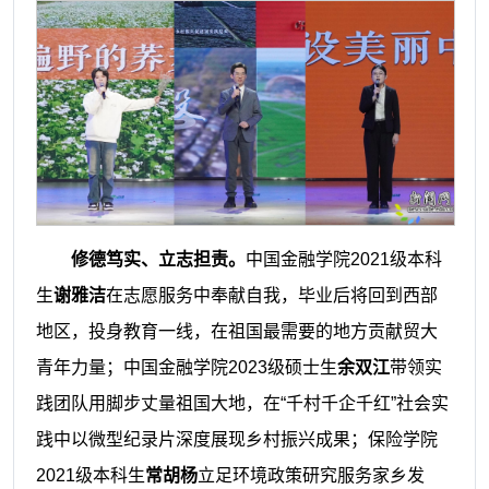
修德笃实、立志担责。
中国金融学院2021级本科
生
谢雅洁
在志愿服务中奉献自我，毕业后将回到西部
地区，投身教育一线，在祖国最需要的地方贡献贸大
青年力量；中国金融学院2023级硕士生
余双江
带领实
践团队用脚步丈量祖国大地，在“千村千企千红”社会实
践中以微型纪录片深度展现乡村振兴成果；保险学院
2021级本科生
常胡杨
立足环境政策研究服务家乡发