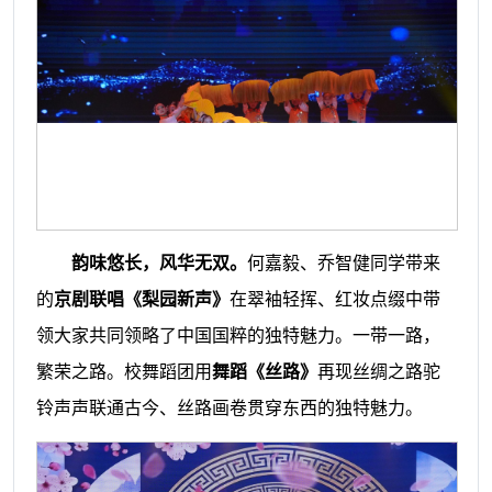
韵味悠长，风华无双。
何嘉毅、乔智健同学带来
的
京剧联唱《梨园新声》
在翠袖轻挥、红妆点缀中带
领大家共同领略了中国国粹的独特魅力。
一带一路，
繁荣之路。校舞蹈团用
舞蹈《丝路》
再现丝绸之路驼
铃声声联通古今、丝路画卷贯穿东西的独特魅力。