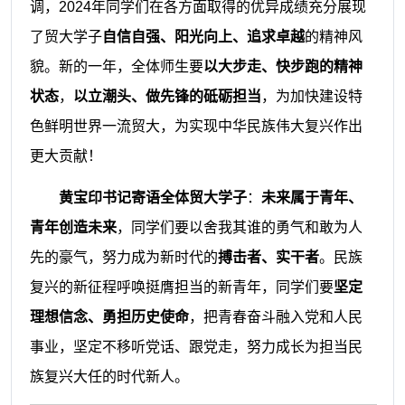
调，2024年同学们在各方面取得的优异成绩充分展现
了贸大学子
自信自强、阳光向上、追求卓越
的精神风
貌。新的一年，全体师生要
以大步走、快步跑的精神
状态
，
以立潮头、做先锋的砥砺担当
，为加快建设特
色鲜明世界一流贸大，为实现中华民族伟大复兴作出
更大贡献！
黄宝印书记寄语全体贸大学子
：
未来属于青年、
青年创造未来
，同学们要以舍我其谁的勇气和敢为人
先的豪气，努力成为新时代的
搏击者、实干者
。民族
复兴的新征程呼唤挺膺担当的新青年，同学们要
坚定
理想信念、勇担历史使命
，把青春奋斗融入党和人民
事业，坚定不移听党话、跟党走，努力成长为担当民
族复兴大任的时代新人。