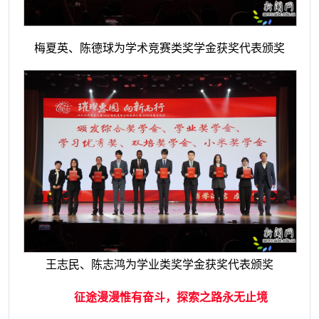
梅夏英、陈德球为学术竞赛类奖学金获奖代表颁奖
王志民、陈志鸿为学业类奖学金获奖代表颁奖
征途漫漫惟有奋斗，探索之路永无止境