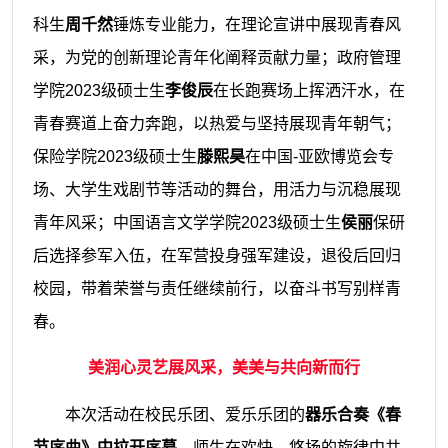
科生
周千然
锤炼专业能力，在理论宣讲中展现青春风
采，为党的创新理论青年化阐释贡献力量；政府管理
学院2023级硕士生
李俊辰
在长跑赛场上挥洒汗水，在
青春赛道上奋力奔跑，以热爱与坚持展现青年朝气；
保险学院2023级硕士生
滕熙昊
在中国-亚欧博览会专
场、大学生戏剧节等活动的舞台，用活力与沉稳展现
青年风采；中国语言文学学院2023级硕士生
侯丽
保研
后选择参军入伍，在军营投身强军建设，退役后回归
校园，带着荣誉与责任继续前行，以奋斗书写别样青
春。
美润心灵艺展风采，美美与共向新而行
本次活动在校民乐团、爱乐乐团的
器乐合奏《春
节序曲》
中拉开序幕
，师生在欢快、悠扬的旋律中共