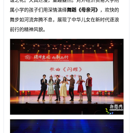
谊之花。
天真烂漫，童趣盎然。对外经济贸易大学附
属小学的孩子们用深情演绎
舞蹈《母亲河》
，欢快的
舞步如河流奔腾不息，展现了中华儿女在新时代逐浪
前行的精神风貌。