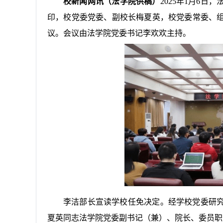
校新闻网讯
（
法学院供稿）
202
5
年
1月
6
日，
印，校党委党委、副校长
梅夏英
，校党委常委、
议。会议由
法
学院党委书记
李欢欢
主持。
李洁部长宣读学校任免决定。经学校党委研
夏英同志法学院党委副书记（兼）、院长、委员职