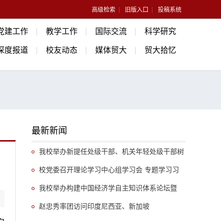
高级检索
旧版入口
投稿系统
党建工作
教学工作
国际交流
科学研究
深度报道
校友动态
媒体贸大
贸大拾忆
最新新闻
我校举办新提任处级干部、机关年轻处级干部树
立和践行正确政绩观专题培训班
校党委召开理论学习中心组学习会 专题学习习
近平总书记关于推动哲学社会科学高质量发展的重
我校举办构建中国经济学自主知识体系论坛暨
要指示精神
《中国开放型经济学》教学研讨会
赵忠秀率团访问印度尼西亚、新加坡