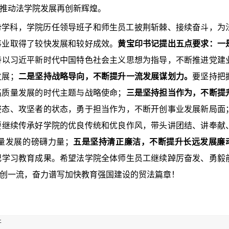
推动法学院发展再创新辉煌。
势学科，学院历任领导班子和师生员工披荆斩棘、接续奋斗，为
事业取得了较快发展和较好成效。
黄宝印书记提出五点要求：
一
持以习近平新时代中国特色社会主义思想为指导，不断推进党建
发展；
二是坚持战略导向，不断提升一流发展谋划力。
要坚持把
高质量发展的时代主题与战略使命；
三是坚持担当作为，不断提
姿态、攻坚者的状态，勇于担当作为，不断开创事业发展新局面
要继续传承好学院的优良传统和优良作风，带头讲团结、讲奉献
量发展的磅礴力量；
五是坚持清正廉洁，不断提升长远发展廉
纪学习教育成果。希望法学院全体师生员工继续踔厉奋发、勇毅
创一流，奋力谱写加快教育强国建设的贸法篇章！
开