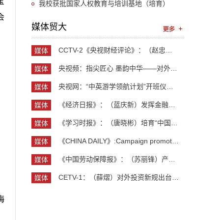
宝
我校获批国家人权教育与培训基地（培育）
会
媒体贸大
CCTV-2《央视财经评论》：（赵忠秀）长钱长投 外资...
媒体
贸大
央视频：指尖匠心 墨韵中华——对外经济贸易大学外...
媒体
贸大
央视网：“中英游学领航计划”开班仪式举行 300余...
媒体
贸大
《经济日报》：（蓝庆新）发挥金融对外贸企业支持作用
媒体
贸大
《学习时报》：（唐晓彬）培育“中国服务”品牌的...
媒体
贸大
《CHINA DAILY》:Campaign promotes jobs for grad...
媒体
贸大
《中国劳动保障报》：（苏丽锋）产业向新 就业向广...
媒体
贸大
CETV-1：（薛熠）对外投资新规出台 企业“出海”如...
媒体
贸大
梅