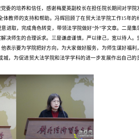
校党委的培养和信任，感谢梅夏英副校长在担任院长期间对学院
全体教师的支持和帮助。冯辉回顾了在贸大
法学院
工作
15年
的
锐意进取，完成角色转变，带领法学院做好“外”字文章。
二是
集
实解决师生的合理诉求。
三是
谦虚谨慎，严以律己，宽以待人。
。
他表示要
为学院把好方向，为大家做好服务，为师生谋好福利
成城，为促进贸大法学院和法学学科的进一步发展作出自己的