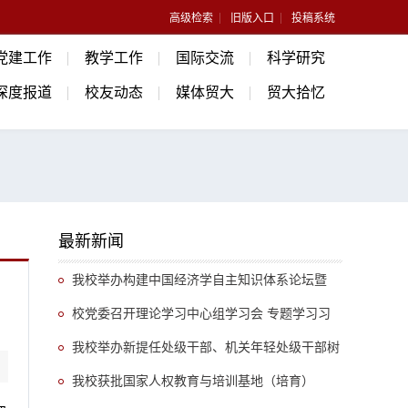
高级检索
旧版入口
投稿系统
党建工作
教学工作
国际交流
科学研究
深度报道
校友动态
媒体贸大
贸大拾忆
最新新闻
我校举办构建中国经济学自主知识体系论坛暨
《中国开放型经济学》教学研讨会
校党委召开理论学习中心组学习会 专题学习习
近平总书记关于推动哲学社会科学高质量发展的重
我校举办新提任处级干部、机关年轻处级干部树
要指示精神
立和践行正确政绩观专题培训班
我校获批国家人权教育与培训基地（培育）