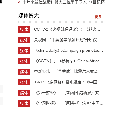
理
十年来最佳战绩！贸大三位学子闯入“21世纪杯”
英语演讲比赛国赛
媒体贸大
CCTV-2《央视财经评论》：（赵忠秀）长钱长投 外资...
媒体
贸大
央视网：“中英游学领航计划”开班仪式举行 300余...
媒体
贸大
《china daily》:Campaign promotes jobs for grad...
媒体
贸大
《CGTN》：（杨杭军）China-Africa cooperation ev...
媒体
贸大
中新经纬：（董秀成）比霍尔木兹风险更严重？曼德...
媒体
贸大
​ BRTV北京网络广播电视台 : 《中国开放型经济学...
媒体
贸大
《第一财经》：（崔雨阳 屠新泉）共识筑基，规则正...
媒体
贸大
《学习时报》：（唐晓彬）培育“中国服务”品牌的...
媒体
贸大