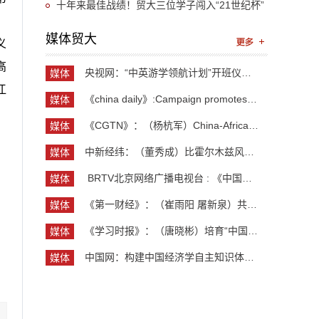
十年来最佳战绩！贸大三位学子闯入“21世纪杯”
英语演讲比赛国赛
媒体贸大
义
高
央视网：“中英游学领航计划”开班仪式举行 300余...
媒体
江
贸大
《china daily》:Campaign promotes jobs for grad...
媒体
贸大
《CGTN》：（杨杭军）China-Africa cooperation ev...
媒体
贸大
中新经纬：（董秀成）比霍尔木兹风险更严重？曼德...
媒体
贸大
​ BRTV北京网络广播电视台 : 《中国开放型经济学...
媒体
贸大
《第一财经》：（崔雨阳 屠新泉）共识筑基，规则正...
媒体
贸大
《学习时报》：（唐晓彬）培育“中国服务”品牌的...
媒体
贸大
中国网：构建中国经济学自主知识体系论坛暨《中国...
媒体
贸大