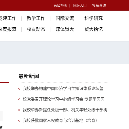
高级检索
旧版入口
投稿系统
党建工作
教学工作
国际交流
科学研究
深度报道
校友动态
媒体贸大
贸大拾忆
最新新闻
我校举办构建中国经济学自主知识体系论坛暨
《中国开放型经济学》教学研讨会
校党委召开理论学习中心组学习会 专题学习习
近平总书记关于推动哲学社会科学高质量发展的重
我校举办新提任处级干部、机关年轻处级干部树
要指示精神
立和践行正确政绩观专题培训班
我校获批国家人权教育与培训基地（培育）
第