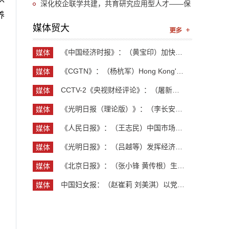
育顺利举行
深化校企联学共建，共育研究应用型人才——保
养
险学院劳动与社会保障学系、中国人才交流协会和
媒体贸大
智联招聘开展联学共建活动
《中国经济时报》：（黄宝印）加快推进具有全球影...
媒体
贸大
《CGTN》：（杨杭军）Hong Kong's economy maintai...
媒体
贸大
CCTV-2《央视财经评论》：（屠新泉）灯塔工厂 中国...
媒体
贸大
《光明日报（理论版）》：（李长安）抓住创业新机...
媒体
贸大
《人民日报》：（王志民）中国市场，美企维系全球...
媒体
贸大
《光明日报》：（吕越等）发挥经济大省优势 保障产...
媒体
贸大
《北京日报》：（张小锋 黄传根）生动展现大国治理...
媒体
贸大
中国妇女报：（赵崔莉 刘美淇）以党性党风党纪建设...
媒体
贸大