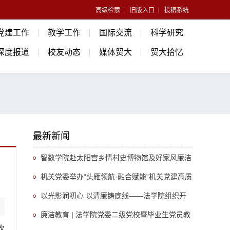
高级检索
旧版入口
投稿系统
党建工作
教学工作
国际交流
科学研究
深度报道
校友动态
媒体贸大
贸大拾忆
最新新闻
智数学院赴太阳宫乡情村史博物馆及好家风廉洁
文化园开展廉洁教育活动
机关党委举办“头雁领航·融合赋能”机关党建高质
量发展论坛
以光影润初心 以清廉铸底线——法学院组织开
展廉洁文化教育学习活动
廉洁教育 | 法学院党委二级党校暨毕业生党员教
欢