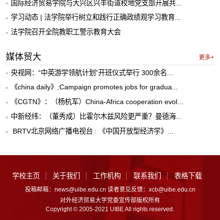
国际经济贸易学院与大兴区兴丰街道校地党支部开展共...
学习动态 | 法学院举行树立和践行正确政绩观学习教育...
法学院召开全院教职工警示教育大会
媒体贸大
更多+
央视网：“中英游学领航计划”开班仪式举行 300余名...
《china daily》:Campaign promotes jobs for gradua...
《CGTN》：（杨杭军）China-Africa cooperation evol...
中新经纬：（董秀成）比霍尔木兹风险更严重？曼德海...
​ BRTV北京网络广播电视台 : 《中国开放型经济学》...
学校主页
关于我们
工作机构
联系我们
表格下载
投稿邮箱：news@uibe.edu.cn 读者意见反馈：xcb@uibe.edu.cn
对外经济贸易大学党委宣传部版权所有
Copyright © 2005-2021 UIBE All rights reserved.