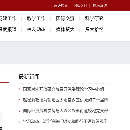
高级检索
旧版入口
投稿系统
党建工作
教学工作
国际交流
科学研究
深度报道
校友动态
媒体贸大
贸大拾忆
最新新闻
国家对外开放研究院召开党委理论学习中心组
（扩大）会议
赵崔莉教授为朝阳区太阳宫乡宣讲党的二十届四
中全会精神
国际经济贸易学院与大兴区兴丰街道校地党支部
开展共建调研活动
学习动态 | 法学院举行树立和践行正确政绩观学
建