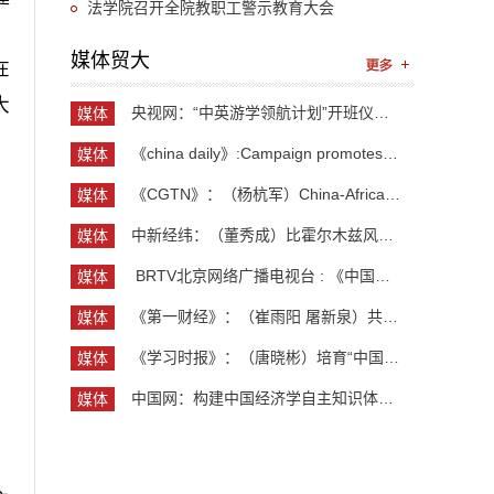
习教育读书班暨党委理论中心组学习
法学院召开全院教职工警示教育大会
媒体贸大
在
大
央视网：“中英游学领航计划”开班仪式举行 300余...
媒体
贸大
《china daily》:Campaign promotes jobs for grad...
媒体
贸大
《CGTN》：（杨杭军）China-Africa cooperation ev...
媒体
贸大
中新经纬：（董秀成）比霍尔木兹风险更严重？曼德...
媒体
贸大
​ BRTV北京网络广播电视台 : 《中国开放型经济学...
媒体
贸大
《第一财经》：（崔雨阳 屠新泉）共识筑基，规则正...
媒体
贸大
《学习时报》：（唐晓彬）培育“中国服务”品牌的...
媒体
贸大
中国网：构建中国经济学自主知识体系论坛暨《中国...
媒体
贸大