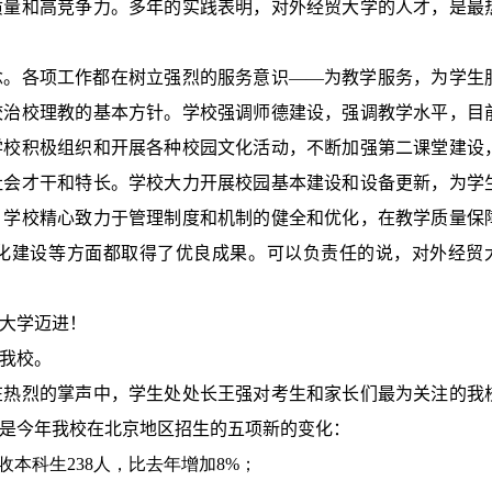
质量和高竞争力。多年的实践表明，对外经贸大学的人才，是最
念。各项工作都在树立强烈的服务意识——为教学服务，为学生
校治校理教的基本方针。学校强调师德建设，强调教学水平，目
学校积极组织和开展各种校园文化活动，不断加强第二课堂建设
社会才干和特长。学校大力开展校园基本建设和设备更新，为学
。学校精心致力于管理制度和机制的健全和优化，在教学质量保
化建设等方面都取得了优良成果。可以负责任的说，对外经贸
大学迈进！
我校。
在热烈的掌声中，学生处处长王强对考生和家长们最为关注的我
是今年我校在北京地区招生的五项新的变化：
收本科生
238
人，比去年增加
8%
；