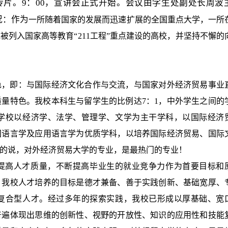
传片。
9
：
00
，宣讲会正式开始。会议由学生处副处长周波
况：作为
一所随着国家的发展而迅速扩展的全国重点大学，一所
被列入国家高等教育“
211
工程”重点建设的高校，并坚持不懈的
色，即：与国际经济文化合作与交流，与国家对外经济贸易事业
质量特色。我校本科生与留学生的比例达
7
：
1
，中外学生之间的
学校以经济学、法学、管理学、文学为主干学科，以国际经济
国语言学及应用语言学为优质学科，以培养国际经济贸易、国际
的说，对外经济贸易大学的专业，是最热门的专业！
提高人才质量，不断提高毕业生的就业竞争力作为首要目标和
。我校人才培养的目标是德才兼备、善于实践创新、基础宽厚、
复合型人才。经过多年的探索实践，我校已形成以厚基础、宽
普遍体现出思维的创新性、视野的开放性、知识的应用性和技能