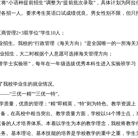
将“小语种提前招生”调整为“提前批次录取”，具体计划为阿拉
理各招一人。要求考生英语口试成绩优良。男女性别不限，但只
工商管理
2+3
双学位”学生
10
人；
专业招生。我校的“行政管理（海关方向）”是全国唯一的一所海关
业招生，大二时根据个人意愿可选择海关管理方向；
誉学士实验班”，每年在一年级选拔优秀本科生进入实验班学习
了我校毕业生的就业情况。
—“三优一精”“三优一特”。
学质量，优质的管理；“精”即精英，“特”则为特色。教学资源上
设备，在高校中相当突出。教学质量方面，学校以
14
个博士点，
完备的人才培养体系。本着以学生为本的教学理念，我校将教学
任务。基本理论、基本技能的培养是学校教学的重中之重，学生