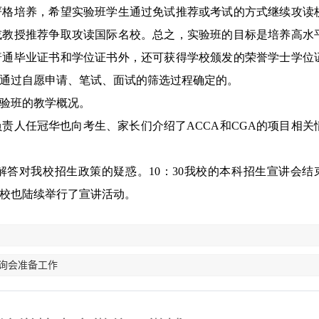
严格培养，希望实验班学生通过免试推荐或考试的方式继续攻读
或教授推荐争取攻读国际名校。总之，实验班的目标是培养高水
普通毕业证书和学位证书外，还可获得学校颁发的荣誉学士学位
通过自愿申请、笔试、面试的筛选过程确定的。
验班的教学概况。
负责人任冠华也向考生、家长们介绍了
ACCA
和
CGA
的项目相关
解答对我校招生政策的疑惑。
10
：
30
我校的本科招生宣讲会结
校也陆续举行了宣讲活动。
咨询会准备工作