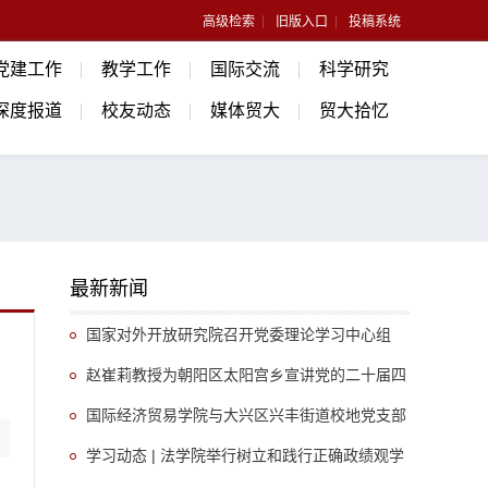
高级检索
旧版入口
投稿系统
党建工作
教学工作
国际交流
科学研究
深度报道
校友动态
媒体贸大
贸大拾忆
最新新闻
国家对外开放研究院召开党委理论学习中心组
（扩大）会议
赵崔莉教授为朝阳区太阳宫乡宣讲党的二十届四
中全会精神
国际经济贸易学院与大兴区兴丰街道校地党支部
开展共建调研活动
学习动态 | 法学院举行树立和践行正确政绩观学