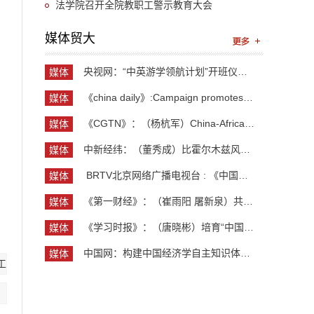
习教育读书班暨党委理论中心组学习
法学院召开全院教职工警示教育大会
媒体贸大
央视网：“中英游学领航计划”开班仪式举行 300余...
媒体
贸大
《china daily》:Campaign promotes jobs for grad...
媒体
贸大
《CGTN》：（杨杭军）China-Africa cooperation ev...
媒体
贸大
中新经纬：（董秀成）比霍尔木兹风险更严重？曼德...
媒体
贸大
​ BRTV北京网络广播电视台 : 《中国开放型经济学...
媒体
贸大
《第一财经》：（崔雨阳 屠新泉）共识筑基，规则正...
媒体
贸大
《学习时报》：（唐晓彬）培育“中国服务”品牌的...
媒体
贸大
中国网：构建中国经济学自主知识体系论坛暨《中国...
媒体
工
贸大