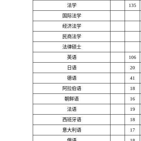
法学
135
国际法学
经济法学
民商法学
法律硕士
英语
106
日语
20
德语
41
阿拉伯语
18
朝鲜语
16
法语
19
西班牙语
18
意大利语
17
俄语
18