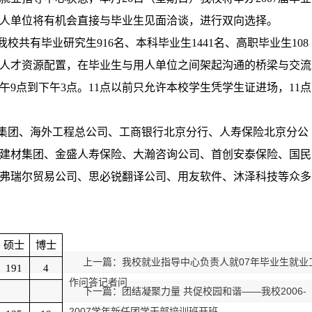
人单位将有机会直接与毕业生见面洽谈，进行双向选择。
我校共有毕业研究生
916
名、本科毕业生
1441
名、高职毕业生
108
人才资源配置，在毕业生与用人单位之间架起沟通的桥梁与交流
午
9
点到下午
3
点。
11
点以前只允许本校学生凭学生证进场，
11
点
集团、海外工程总公司、工商银行北京分行、人寿保险北京分公
建材集团、金盛人寿保险、大瀚咨询公司、首创安泰保险、国民
弗瑞尔贸易公司、思必锐翻译公司、用友软件、沐泽科技等众多
硕士
博士
上一篇：我校就业指导中心负责人就07年毕业生就业
191
4
作问答记者问
下一篇：团结凝聚力量 共促校园和谐——我校2006-
2007学年新任团学干部培训班开班