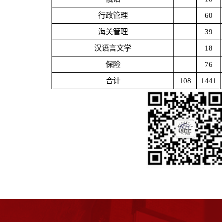
行政管理
60
海关管理
39
汉语言文学
18
保险
76
合计
108
1441