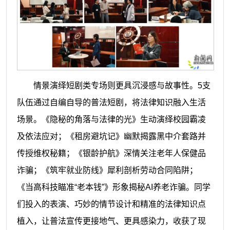
情景演绎短剧类专场则更具沉浸感与故事性。5支
队伍通过自编自导的普法短剧，将法律知识融入生活
场景。《隐秘的角落与法律的光》生动演绎校园霸凌
及依法应对；《租房避坑记》幽默揭露黑中介套路并
传授维权秘籍；《银龄护航》深情关注老年人保健品
诈骗；《筑牢就业防线》犀利剖析劳动合同陷阱；
《当高科技瞄准“老本钱”》形象揭秘AI养老诈骗。同学
们投入的表演、巧妙的情节设计和精准的法律知识点
植入，让普法宣传更接地气、更具感染力，收获了现