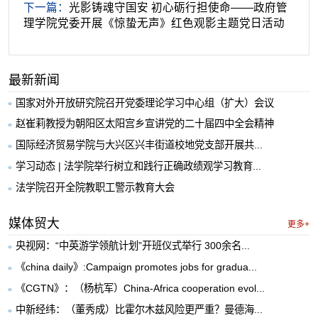
下一篇：
光影铸魂守国安 初心砺行担使命——政府管
理学院党委开展《惊蛰无声》红色观影主题党日活动
最新新闻
国家对外开放研究院召开党委理论学习中心组（扩大）会议
赵崔莉教授为朝阳区太阳宫乡宣讲党的二十届四中全会精神
国际经济贸易学院与大兴区兴丰街道校地党支部开展共...
学习动态 | 法学院举行树立和践行正确政绩观学习教育...
法学院召开全院教职工警示教育大会
媒体贸大
更多+
央视网：“中英游学领航计划”开班仪式举行 300余名...
《china daily》:Campaign promotes jobs for gradua...
《CGTN》：（杨杭军）China-Africa cooperation evol...
中新经纬：（董秀成）比霍尔木兹风险更严重？曼德海...