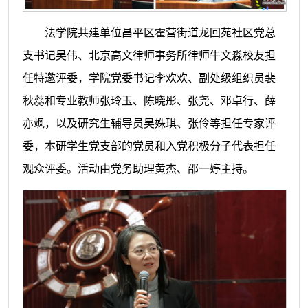
法学院共建单位昌平区霍营街道龙回苑社区党总
支书记吴伟、北京高文律师事务所律师牛文淼校友担
任特邀评委，学院党委书记李欢欢、副处级组织员裴
秋蕊和专业教师张玲玉、陈晓彤、张尧、邓卓行、薛
亦飒，以及研究生辅导员吴姝琪、张伶等担任专家评
委，本研学生党支部的党员和入党积极分子代表担任
观众评委。活动由党务助理黄杰、邵一婷主持。