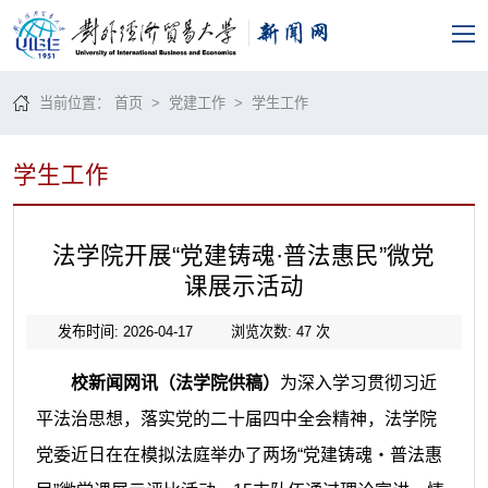
当前位置：
首页
>
党建工作
>
学生工作
学生工作
法学院开展“党建铸魂·普法惠民”微党
课展示活动
发布时间: 2026-04-17
浏览次数:
47
次
校新闻网讯（法学院供稿）
为深入学习贯彻习近
平法治思想，落实党的二十届四中全会精神，法学院
党委近日在在模拟法庭举办了两场“党建铸魂・普法惠